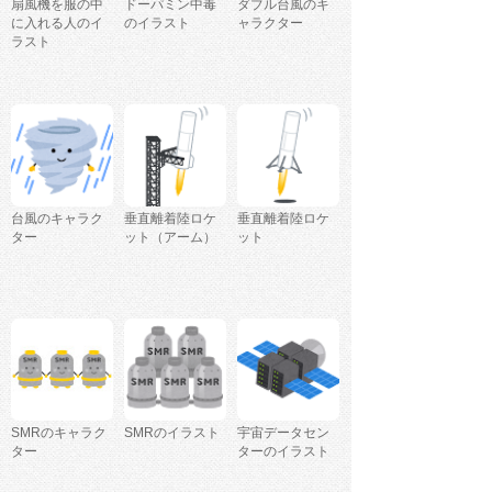
扇風機を服の中
ドーパミン中毒
ダブル台風のキ
に入れる人のイ
のイラスト
ャラクター
ラスト
台風のキャラク
垂直離着陸ロケ
垂直離着陸ロケ
ター
ット（アーム）
ット
SMRのキャラク
SMRのイラスト
宇宙データセン
ター
ターのイラスト