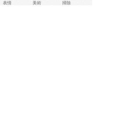
表情
美術
掃除
睡眠
似顔絵
ペット
美容
戦争
世界
ファンタジー
本
風景
犬
就活
虫
花
あかちゃん
植物
鳥
海
文房具
食材
お風呂
フルーツ
干支
お年賀状
マスク
調味料
猫
物語
介護
南国
ウェディング
ランドマーク
環境問題
髪
スポーツ用具
書類
クリスマス
夏休み
怪我
テンプレート
メディア
食器
お祭り
政治
中年
座布団
映画
メッセージ
電車
ゴミ
楽器
パン
宗教
幼稚園
エネルギー
引越し
農業
自転車