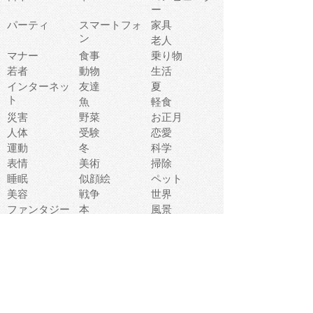
ー
パーティ
スマートフォ
家具
ン
老人
マナー
食事
乗り物
若者
動物
生活
インターネッ
友達
夏
ト
魚
軽食
災害
野菜
お正月
人体
受験
恋愛
運動
冬
科学
表情
美術
掃除
睡眠
似顔絵
ペット
美容
戦争
世界
ファンタジー
本
風景
犬
就活
虫
花
あかちゃん
植物
鳥
海
文房具
食材
お風呂
フルーツ
干支
お年賀状
マスク
調味料
猫
物語