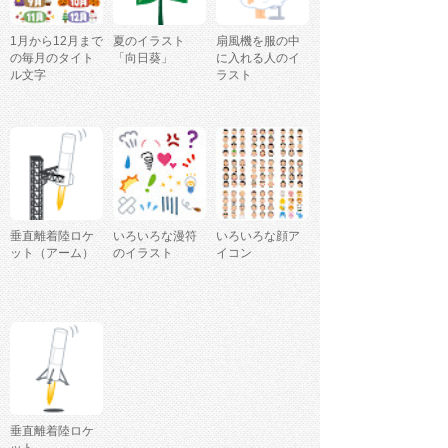
1月から12月まで
夏のイラスト
扇風機を服の中
の毎月のタイト
「向日葵」
に入れる人のイ
ル文字
ラスト
垂直離着陸ロケ
いろいろな漫符
いろいろな顔ア
ット（アーム）
のイラスト
イコン
垂直離着陸ロケ
ット