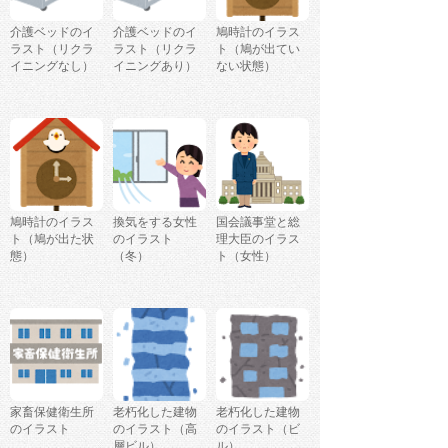
介護ベッドのイ
介護ベッドのイ
鳩時計のイラス
ラスト（リクラ
ラスト（リクラ
ト（鳩が出てい
イニングなし）
イニングあり）
ない状態）
鳩時計のイラス
換気をする女性
国会議事堂と総
ト（鳩が出た状
のイラスト
理大臣のイラス
態）
（冬）
ト（女性）
家畜保健衛生所
老朽化した建物
老朽化した建物
のイラスト
のイラスト（高
のイラスト（ビ
層ビル）
ル）