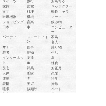
スイーツ
旅行
おもちゃ
家族
家電
キャラクター
文字
料理
動物キャラ
医療機器
機械
マーク
ショッピング
音楽
飲み物
日本
車
コンピュータ
ー
パーティ
スマートフォ
家具
ン
老人
マナー
食事
乗り物
若者
動物
生活
インターネッ
友達
夏
ト
魚
軽食
災害
野菜
お正月
人体
受験
恋愛
運動
冬
科学
表情
美術
掃除
睡眠
似顔絵
ペット
美容
戦争
世界
ファンタジー
本
風景
犬
就活
虫