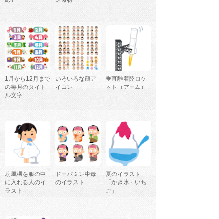
め）
ン素材
1月から12月まで
いろいろな顔ア
垂直離着陸ロケ
の毎月のタイト
イコン
ット（アーム）
ル文字
扇風機を服の中
ドーパミン中毒
夏のイラスト
に入れる人のイ
のイラスト
「かき氷・いち
ラスト
ご」