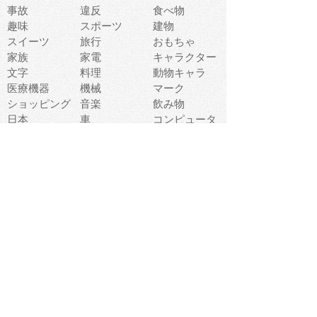
事故
違反
食べ物
趣味
スポーツ
建物
スイーツ
旅行
おもちゃ
家族
家電
キャラクター
文字
料理
動物キャラ
医療機器
機械
マーク
ショッピング
音楽
飲み物
日本
車
コンピュータ
ー
パーティ
スマートフォ
家具
ン
老人
マナー
食事
乗り物
若者
動物
生活
インターネッ
友達
夏
ト
魚
軽食
災害
野菜
お正月
人体
受験
恋愛
運動
冬
科学
表情
美術
掃除
睡眠
似顔絵
ペット