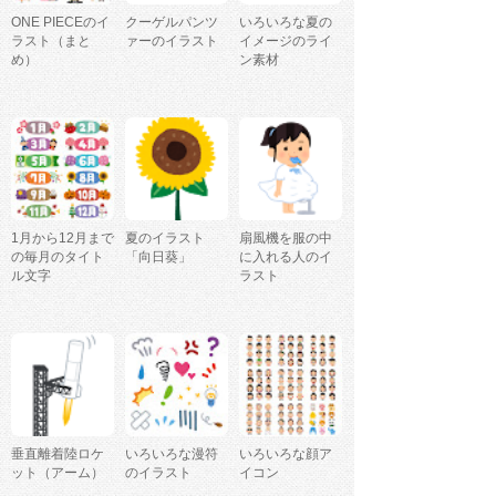
ONE PIECEのイ
クーゲルパンツ
いろいろな夏の
ラスト（まと
ァーのイラスト
イメージのライ
め）
ン素材
1月から12月まで
夏のイラスト
扇風機を服の中
の毎月のタイト
「向日葵」
に入れる人のイ
ル文字
ラスト
垂直離着陸ロケ
いろいろな漫符
いろいろな顔ア
ット（アーム）
のイラスト
イコン