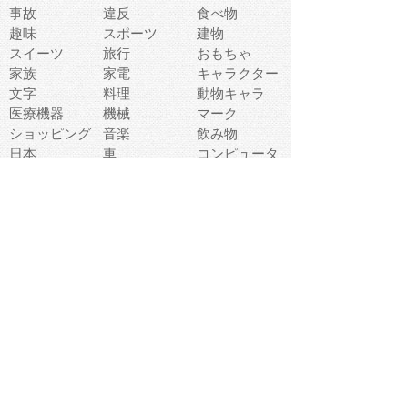
事故
違反
食べ物
趣味
スポーツ
建物
スイーツ
旅行
おもちゃ
家族
家電
キャラクター
文字
料理
動物キャラ
医療機器
機械
マーク
ショッピング
音楽
飲み物
日本
車
コンピュータ
ー
パーティ
スマートフォ
家具
ン
老人
マナー
食事
乗り物
若者
動物
生活
インターネッ
友達
夏
ト
魚
軽食
災害
野菜
お正月
人体
受験
恋愛
運動
冬
科学
表情
美術
掃除
睡眠
似顔絵
ペット