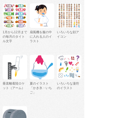
1月から12月まで
扇風機を服の中
いろいろな顔ア
の毎月のタイト
に入れる人のイ
イコン
ル文字
ラスト
垂直離着陸ロケ
夏のイラスト
いろいろな漫符
ット（アーム）
「かき氷・いち
のイラスト
ご」