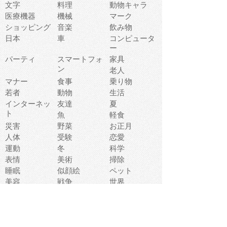
文字
料理
動物キャラ
医療機器
機械
マーク
ショッピング
音楽
飲み物
日本
車
コンピュータ
ー
パーティ
スマートフォ
家具
ン
老人
マナー
食事
乗り物
若者
動物
生活
インターネッ
友達
夏
ト
魚
軽食
災害
野菜
お正月
人体
受験
恋愛
運動
冬
科学
表情
美術
掃除
睡眠
似顔絵
ペット
美容
戦争
世界
ファンタジー
本
風景
犬
就活
虫
花
あかちゃん
植物
鳥
海
文房具