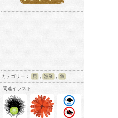
カテゴリー：
貝
,
漁業
,
魚
関連イラスト