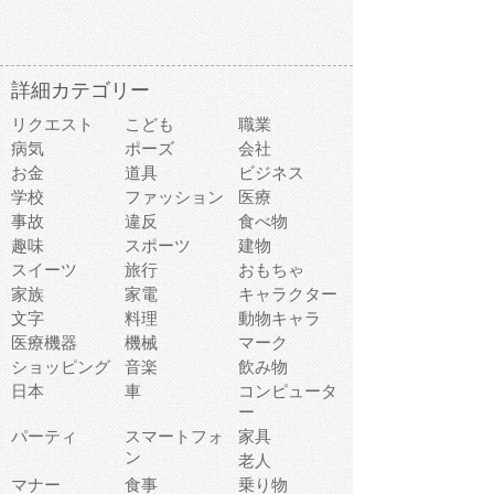
詳細カテゴリー
リクエスト
こども
職業
病気
ポーズ
会社
お金
道具
ビジネス
学校
ファッション
医療
事故
違反
食べ物
趣味
スポーツ
建物
スイーツ
旅行
おもちゃ
家族
家電
キャラクター
文字
料理
動物キャラ
医療機器
機械
マーク
ショッピング
音楽
飲み物
日本
車
コンピュータ
ー
パーティ
スマートフォ
家具
ン
老人
マナー
食事
乗り物