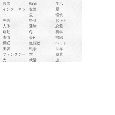
若者
動物
生活
インターネッ
友達
夏
ト
魚
軽食
災害
野菜
お正月
人体
受験
恋愛
運動
冬
科学
表情
美術
掃除
睡眠
似顔絵
ペット
美容
戦争
世界
ファンタジー
本
風景
犬
就活
虫
花
あかちゃん
植物
鳥
海
文房具
食材
お風呂
フルーツ
干支
お年賀状
マスク
調味料
猫
物語
介護
南国
ウェディング
ランドマーク
環境問題
髪
スポーツ用具
書類
クリスマス
夏休み
怪我
テンプレート