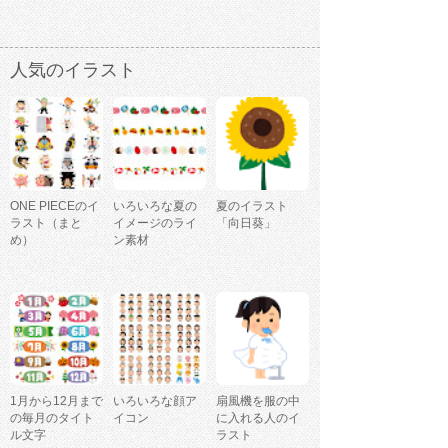
人気のイラスト
ONE PIECEのイ
いろいろな夏の
夏のイラスト
ラスト（まと
イメージのライ
「向日葵」
め）
ン素材
1月から12月まで
いろいろな顔ア
扇風機を服の中
の毎月のタイト
イコン
に入れる人のイ
ル文字
ラスト