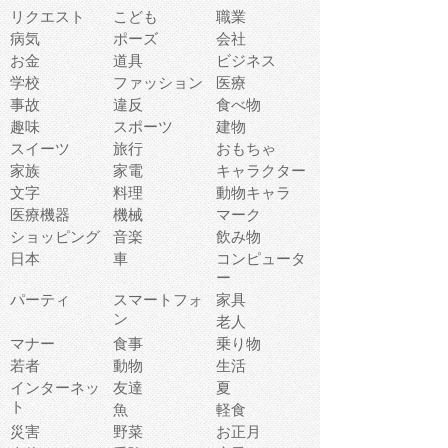
リクエスト
こども
職業
病気
ポーズ
会社
お金
道具
ビジネス
学校
ファッション
医療
事故
違反
食べ物
趣味
スポーツ
建物
スイーツ
旅行
おもちゃ
家族
家電
キャラクター
文字
料理
動物キャラ
医療機器
機械
マーク
ショッピング
音楽
飲み物
日本
車
コンピュータ
ー
パーティ
スマートフォ
家具
ン
老人
マナー
食事
乗り物
若者
動物
生活
インターネッ
友達
夏
ト
魚
軽食
災害
野菜
お正月