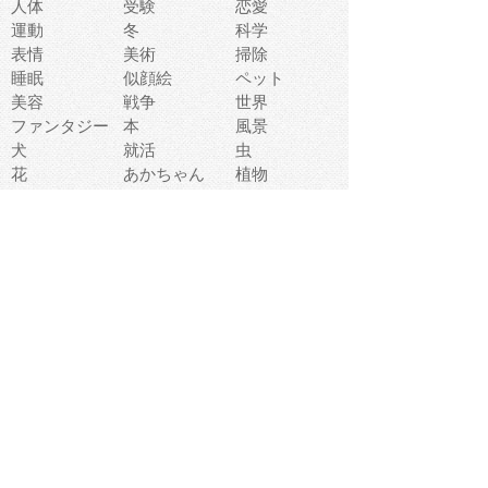
人体
受験
恋愛
運動
冬
科学
表情
美術
掃除
睡眠
似顔絵
ペット
美容
戦争
世界
ファンタジー
本
風景
犬
就活
虫
花
あかちゃん
植物
鳥
海
文房具
食材
お風呂
フルーツ
干支
お年賀状
マスク
調味料
猫
物語
介護
南国
ウェディング
ランドマーク
環境問題
髪
スポーツ用具
書類
クリスマス
夏休み
怪我
テンプレート
メディア
食器
お祭り
政治
中年
座布団
映画
メッセージ
電車
ゴミ
楽器
パン
宗教
幼稚園
エネルギー