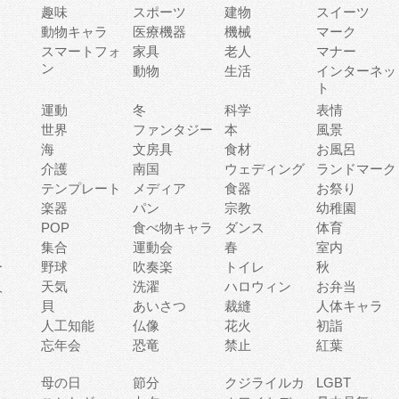
趣味
スポーツ
建物
スイーツ
動物キャラ
医療機器
機械
マーク
ィ
スマートフォ
家具
老人
マナー
ン
動物
生活
インターネッ
ト
運動
冬
科学
表情
世界
ファンタジー
本
風景
海
文房具
食材
お風呂
介護
南国
ウェディング
ランドマーク
テンプレート
メディア
食器
お祭り
楽器
パン
宗教
幼稚園
POP
食べ物キャラ
ダンス
体育
集合
運動会
春
室内
ー
野球
吹奏楽
トイレ
秋
人
天気
洗濯
ハロウィン
お弁当
貝
あいさつ
裁縫
人体キャラ
人工知能
仏像
花火
初詣
忘年会
恐竜
禁止
紅葉
母の日
節分
クジライルカ
LGBT