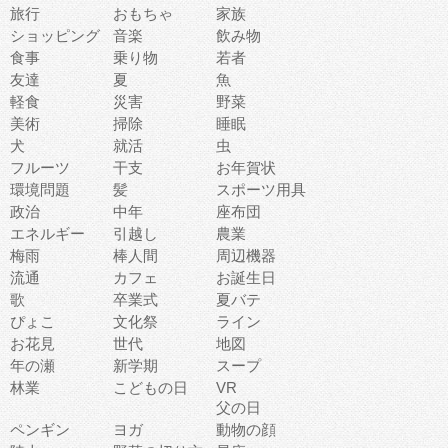
旅行
おもちゃ
家族
ショッピング
音楽
飲み物
食事
乗り物
若者
友達
夏
魚
軽食
災害
野菜
美術
掃除
睡眠
犬
就活
虫
フルーツ
干支
お年賀状
環境問題
髪
スポーツ用具
政治
中年
座布団
エネルギー
引越し
農業
梅雨
棒人間
周辺機器
流通
カフェ
お誕生日
歌
卒業式
夏バテ
ぴょこ
文化祭
ライン
お花見
世代
地図
年の瀬
新学期
スープ
林業
こどもの日
VR
父の日
ペンギン
ヨガ
動物の顔