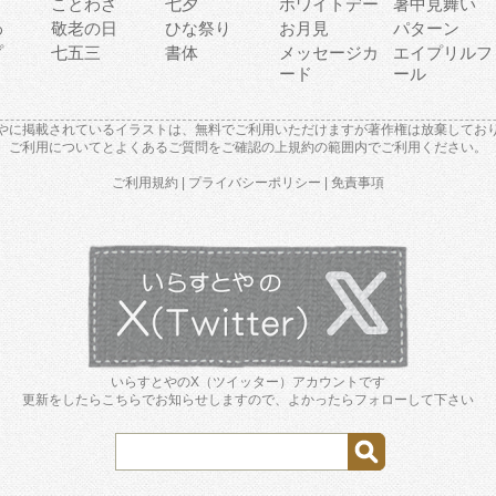
り
ことわざ
七夕
ホワイトデー
暑中見舞い
わ
敬老の日
ひな祭り
お月見
パターン
プ
七五三
書体
メッセージカ
エイプリルフ
ード
ール
やに掲載されているイラストは、無料でご利用いただけますが著作権は放棄してお
ご利用について
と
よくあるご質問
をご確認の上規約の範囲内でご利用ください。
ご利用規約
|
プライバシーポリシー
|
免責事項
いらすとやのX（ツイッター）アカウントです
更新をしたらこちらでお知らせしますので、よかったらフォローして下さい