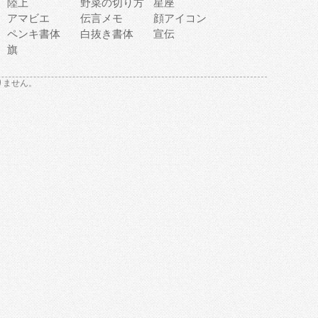
陸上
野菜の切り方
星座
アマビエ
伝言メモ
顔アイコン
ペンキ書体
白抜き書体
宣伝
旗
りません。