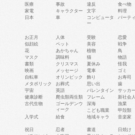
医療
事故
違反
食べ物
家電
キャラクター
文字
料理
日本
車
コンピュータ
パーテ
ー
お正月
人体
受験
恋愛
似顔絵
ペット
美容
戦争
花
あかちゃん
植物
鳥
マスク
調味料
猫
物語
書類
クリスマス
夏休み
怪我
映画
メッセージ
電車
ゴミ
自転車
オリンピック
飾り
お寿司
メタボリック
お葬式
思い出
歯
宇宙
英語
バレンタイン
サッカ
健康診断
爬虫類両生類
フレーム
新社会
古代生物
ゴールデンウ
深海
漁業
ィーク
こども職業
甲殻類
入学式
給食
地域キャラ
音楽家
祝日
忍者
書道
日焼け