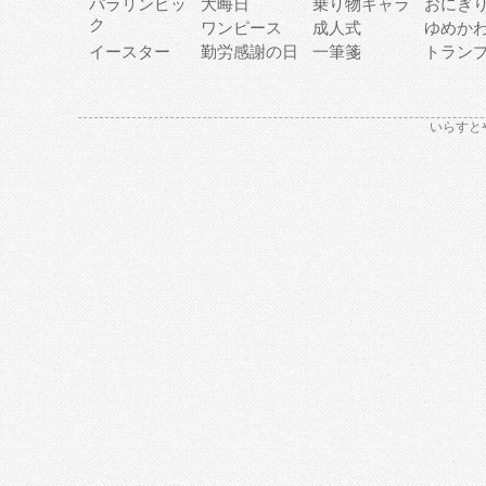
パラリンピッ
大晦日
乗り物キャラ
おにぎ
ク
ワンピース
成人式
ゆめか
イースター
勤労感謝の日
一筆箋
トラン
いらすと