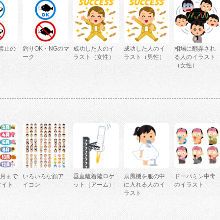
禁止の
釣りOK・NGのマ
成功した人のイ
成功した人のイ
相場に翻弄され
ーク
ラスト（女性）
ラスト（男性）
る人のイラスト
（女性）
2月まで
いろいろな顔ア
垂直離着陸ロケ
扇風機を服の中
ドーパミン中毒
タイト
イコン
ット（アーム）
に入れる人のイ
のイラスト
ラスト