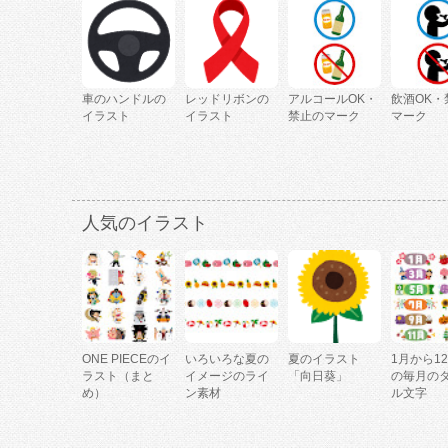
車のハンドルの
レッドリボンの
アルコールOK・
飲酒OK・
イラスト
イラスト
禁止のマーク
マーク
人気のイラスト
ONE PIECEのイ
いろいろな夏の
夏のイラスト
1月から1
ラスト（まと
イメージのライ
「向日葵」
の毎月の
め）
ン素材
ル文字