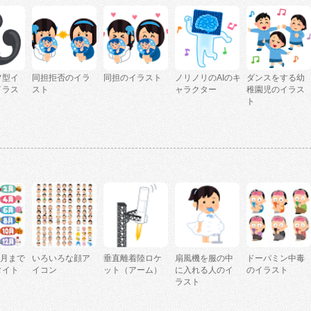
フ型イ
同担拒否のイラ
同担のイラスト
ノリノリのAIのキ
ダンスをする幼
イラス
スト
ャラクター
稚園児のイラス
ト
2月まで
いろいろな顔ア
垂直離着陸ロケ
扇風機を服の中
ドーパミン中毒
タイト
イコン
ット（アーム）
に入れる人のイ
のイラスト
ラスト