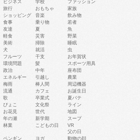
ビジネス
学校
ファッション
旅行
おもちゃ
家族
ショッピング
音楽
飲み物
食事
乗り物
若者
友達
夏
魚
軽食
災害
野菜
美術
掃除
睡眠
犬
就活
虫
フルーツ
干支
お年賀状
環境問題
髪
スポーツ用具
政治
中年
座布団
エネルギー
引越し
農業
梅雨
棒人間
周辺機器
流通
カフェ
お誕生日
歌
卒業式
夏バテ
ぴょこ
文化祭
ライン
お花見
世代
地図
年の瀬
新学期
スープ
林業
こどもの日
VR
父の日
ペンギン
ヨガ
動物の顔