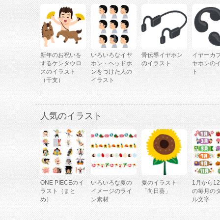
新年のお祝いを
いろいろなイヤ
骨伝導イヤホン
イヤーカ
するケンタウロ
ホン・ヘッドホ
のイラスト
ヤホンの
スのイラスト
ンをつけた人の
ト
（干支）
イラスト
人気のイラスト
ONE PIECEのイ
いろいろな夏の
夏のイラスト
1月から1
ラスト（まと
イメージのライ
「向日葵」
の毎月の
め）
ン素材
ル文字