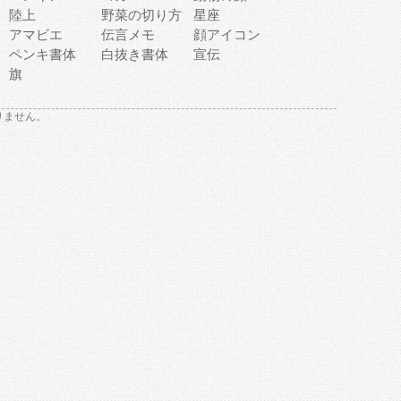
陸上
野菜の切り方
星座
アマビエ
伝言メモ
顔アイコン
ペンキ書体
白抜き書体
宣伝
旗
りません。