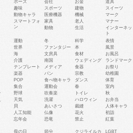
ポーズ
会社
お金
道具
趣味
スポーツ
建物
スイーツ
動物キャラ
医療機器
機械
マーク
ィ
スマートフォ
家具
老人
マナー
ン
動物
生活
インターネッ
ト
運動
冬
科学
表情
世界
ファンタジー
本
風景
海
文房具
食材
お風呂
介護
南国
ウェディング
ランドマーク
テンプレート
メディア
食器
お祭り
楽器
パン
宗教
幼稚園
POP
食べ物キャラ
ダンス
体育
集合
運動会
春
室内
ー
野球
吹奏楽
トイレ
秋
人
天気
洗濯
ハロウィン
お弁当
貝
あいさつ
裁縫
人体キャラ
人工知能
仏像
花火
初詣
忘年会
恐竜
禁止
紅葉
母の日
節分
クジライルカ
LGBT