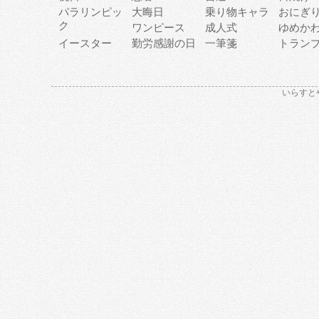
パラリンピッ
大晦日
乗り物キャラ
おにぎ
ク
ワンピース
成人式
ゆめか
イースター
勤労感謝の日
一筆箋
トラン
いらすと