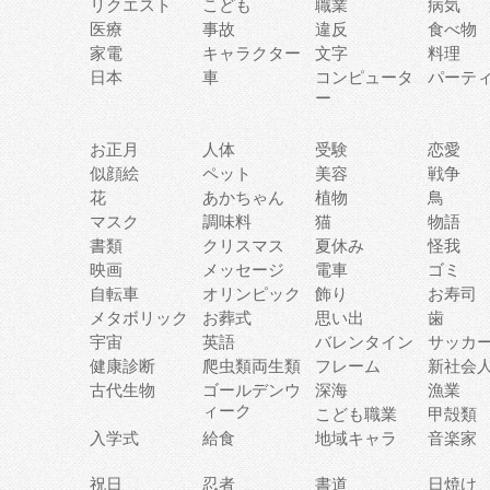
リクエスト
こども
職業
病気
医療
事故
違反
食べ物
家電
キャラクター
文字
料理
日本
車
コンピュータ
パーテ
ー
お正月
人体
受験
恋愛
似顔絵
ペット
美容
戦争
花
あかちゃん
植物
鳥
マスク
調味料
猫
物語
書類
クリスマス
夏休み
怪我
映画
メッセージ
電車
ゴミ
自転車
オリンピック
飾り
お寿司
メタボリック
お葬式
思い出
歯
宇宙
英語
バレンタイン
サッカ
健康診断
爬虫類両生類
フレーム
新社会
古代生物
ゴールデンウ
深海
漁業
ィーク
こども職業
甲殻類
入学式
給食
地域キャラ
音楽家
祝日
忍者
書道
日焼け