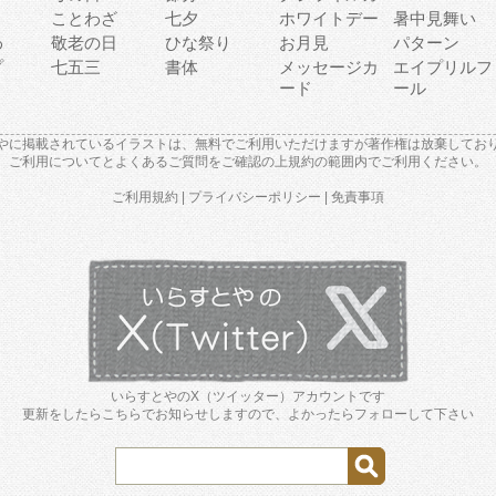
り
ことわざ
七夕
ホワイトデー
暑中見舞い
わ
敬老の日
ひな祭り
お月見
パターン
プ
七五三
書体
メッセージカ
エイプリルフ
ード
ール
やに掲載されているイラストは、無料でご利用いただけますが著作権は放棄してお
ご利用について
と
よくあるご質問
をご確認の上規約の範囲内でご利用ください。
ご利用規約
|
プライバシーポリシー
|
免責事項
いらすとやのX（ツイッター）アカウントです
更新をしたらこちらでお知らせしますので、よかったらフォローして下さい