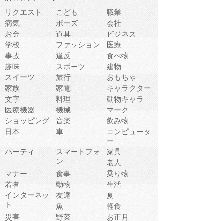
リクエスト
こども
職業
病気
ポーズ
会社
お金
道具
ビジネス
学校
ファッション
医療
事故
違反
食べ物
趣味
スポーツ
建物
スイーツ
旅行
おもちゃ
家族
家電
キャラクター
文字
料理
動物キャラ
医療機器
機械
マーク
ショッピング
音楽
飲み物
日本
車
コンピュータ
ー
パーティ
スマートフォ
家具
ン
老人
マナー
食事
乗り物
若者
動物
生活
インターネッ
友達
夏
ト
魚
軽食
災害
野菜
お正月