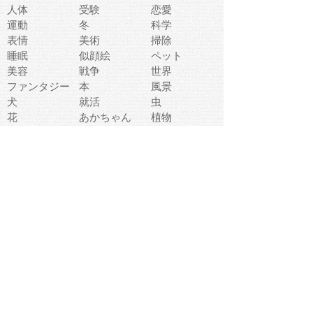
人体
受験
恋愛
運動
冬
科学
表情
美術
掃除
睡眠
似顔絵
ペット
美容
戦争
世界
ファンタジー
本
風景
犬
就活
虫
花
あかちゃん
植物
鳥
海
文房具
食材
お風呂
フルーツ
干支
お年賀状
マスク
調味料
猫
物語
介護
南国
ウェディング
ランドマーク
環境問題
髪
スポーツ用具
書類
クリスマス
夏休み
怪我
テンプレート
メディア
食器
お祭り
政治
中年
座布団
映画
メッセージ
電車
ゴミ
楽器
パン