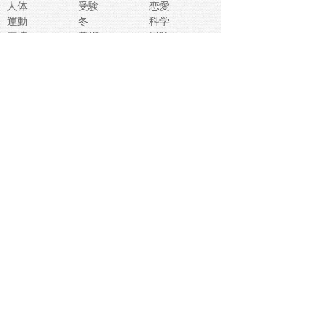
人体
受験
恋愛
運動
冬
科学
表情
美術
掃除
睡眠
似顔絵
ペット
美容
戦争
世界
ファンタジー
本
風景
犬
就活
虫
花
あかちゃん
植物
鳥
海
文房具
食材
お風呂
フルーツ
干支
お年賀状
マスク
調味料
猫
物語
介護
南国
ウェディング
ランドマーク
環境問題
髪
スポーツ用具
書類
クリスマス
夏休み
怪我
テンプレート
メディア
食器
お祭り
政治
中年
座布団
映画
メッセージ
電車
ゴミ
楽器
パン