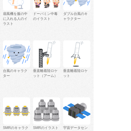
扇風機を服の中
ドーパミン中毒
ダブル台風のキ
に入れる人のイ
のイラスト
ャラクター
ラスト
台風のキャラク
垂直離着陸ロケ
垂直離着陸ロケ
ター
ット（アーム）
ット
SMRのキャラク
SMRのイラスト
宇宙データセン