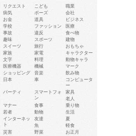
リクエスト
こども
職業
病気
ポーズ
会社
お金
道具
ビジネス
学校
ファッション
医療
事故
違反
食べ物
趣味
スポーツ
建物
スイーツ
旅行
おもちゃ
家族
家電
キャラクター
文字
料理
動物キャラ
医療機器
機械
マーク
ショッピング
音楽
飲み物
日本
車
コンピュータ
ー
パーティ
スマートフォ
家具
ン
老人
マナー
食事
乗り物
若者
動物
生活
インターネッ
友達
夏
ト
魚
軽食
災害
野菜
お正月