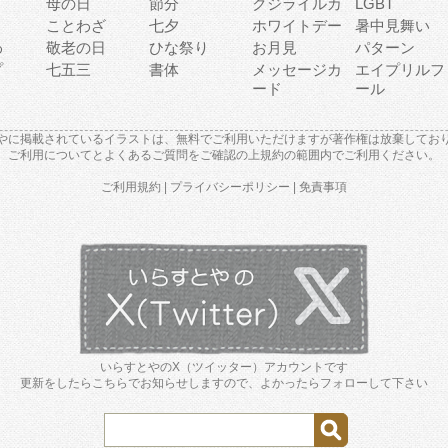
母の日
節分
クジライルカ
LGBT
り
ことわざ
七夕
ホワイトデー
暑中見舞い
わ
敬老の日
ひな祭り
お月見
パターン
プ
七五三
書体
メッセージカ
エイプリルフ
ード
ール
やに掲載されているイラストは、無料でご利用いただけますが著作権は放棄してお
ご利用について
と
よくあるご質問
をご確認の上規約の範囲内でご利用ください。
ご利用規約
|
プライバシーポリシー
|
免責事項
いらすとやのX（ツイッター）アカウントです
更新をしたらこちらでお知らせしますので、よかったらフォローして下さい