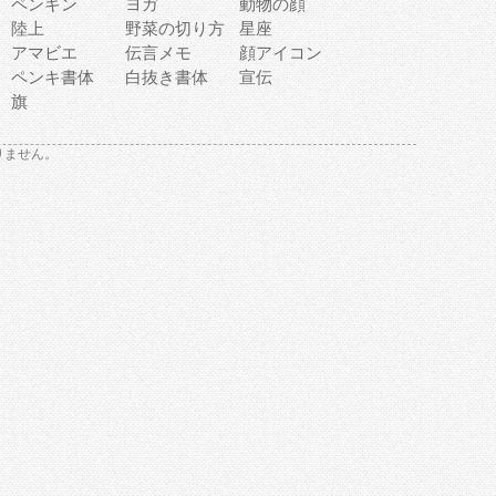
ペンギン
ヨガ
動物の顔
陸上
野菜の切り方
星座
アマビエ
伝言メモ
顔アイコン
ペンキ書体
白抜き書体
宣伝
旗
りません。