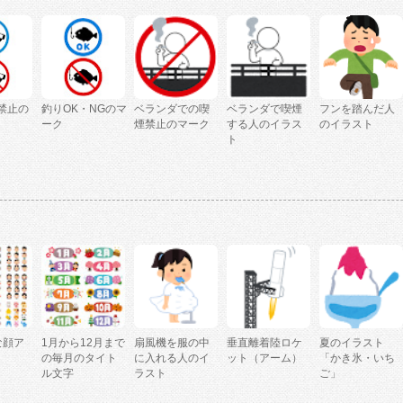
禁止の
釣りOK・NGのマ
ベランダでの喫
ベランダで喫煙
フンを踏んだ人
ーク
煙禁止のマーク
する人のイラス
のイラスト
ト
な顔ア
1月から12月まで
扇風機を服の中
垂直離着陸ロケ
夏のイラスト
の毎月のタイト
に入れる人のイ
ット（アーム）
「かき氷・いち
ル文字
ラスト
ご」