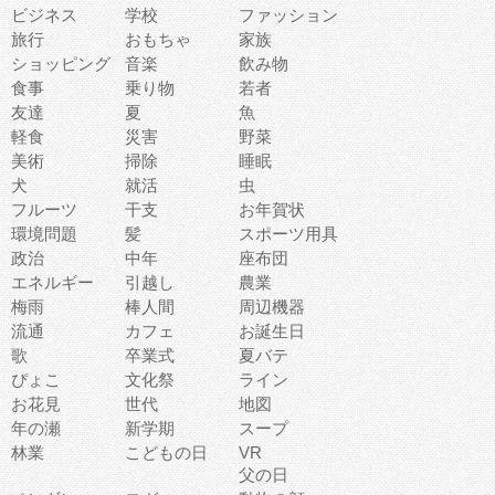
ビジネス
学校
ファッション
旅行
おもちゃ
家族
ショッピング
音楽
飲み物
食事
乗り物
若者
友達
夏
魚
軽食
災害
野菜
美術
掃除
睡眠
犬
就活
虫
フルーツ
干支
お年賀状
環境問題
髪
スポーツ用具
政治
中年
座布団
エネルギー
引越し
農業
梅雨
棒人間
周辺機器
流通
カフェ
お誕生日
歌
卒業式
夏バテ
ぴょこ
文化祭
ライン
お花見
世代
地図
年の瀬
新学期
スープ
林業
こどもの日
VR
父の日