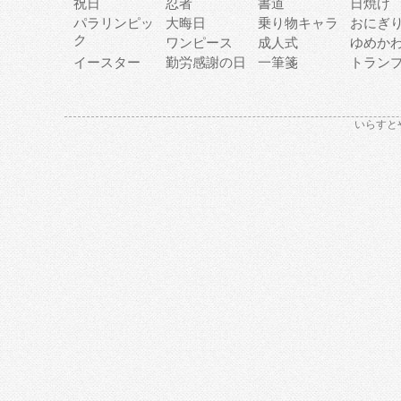
祝日
忍者
書道
日焼け
パラリンピッ
大晦日
乗り物キャラ
おにぎ
ク
ワンピース
成人式
ゆめか
イースター
勤労感謝の日
一筆箋
トラン
いらすと