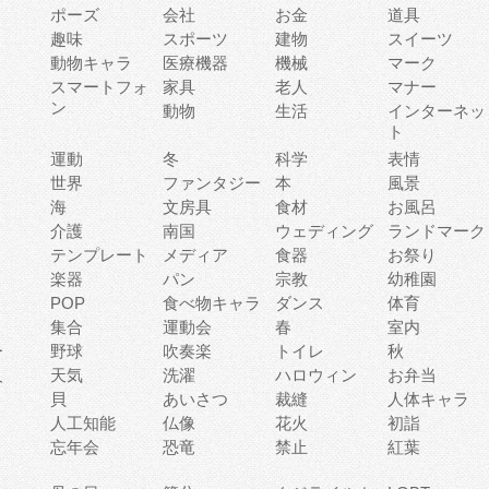
ポーズ
会社
お金
道具
趣味
スポーツ
建物
スイーツ
動物キャラ
医療機器
機械
マーク
ィ
スマートフォ
家具
老人
マナー
ン
動物
生活
インターネッ
ト
運動
冬
科学
表情
世界
ファンタジー
本
風景
海
文房具
食材
お風呂
介護
南国
ウェディング
ランドマーク
テンプレート
メディア
食器
お祭り
楽器
パン
宗教
幼稚園
POP
食べ物キャラ
ダンス
体育
集合
運動会
春
室内
ー
野球
吹奏楽
トイレ
秋
人
天気
洗濯
ハロウィン
お弁当
貝
あいさつ
裁縫
人体キャラ
人工知能
仏像
花火
初詣
忘年会
恐竜
禁止
紅葉