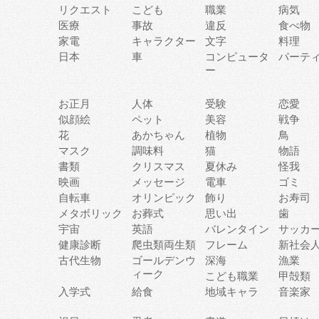
リクエスト
こども
職業
病気
医療
事故
違反
食べ物
家電
キャラクター
文字
料理
日本
車
コンピュータ
パーテ
ー
お正月
人体
受験
恋愛
似顔絵
ペット
美容
戦争
花
あかちゃん
植物
鳥
マスク
調味料
猫
物語
書類
クリスマス
夏休み
怪我
映画
メッセージ
電車
ゴミ
自転車
オリンピック
飾り
お寿司
メタボリック
お葬式
思い出
歯
宇宙
英語
バレンタイン
サッカ
健康診断
爬虫類両生類
フレーム
新社会
古代生物
ゴールデンウ
深海
漁業
ィーク
こども職業
甲殻類
入学式
給食
地域キャラ
音楽家