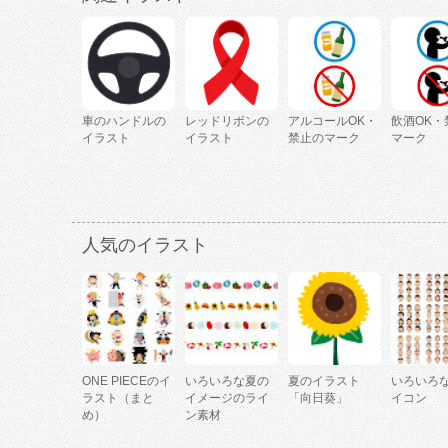
車のハンドルの
レッドリボンの
アルコールOK・
飲酒OK・
イラスト
イラスト
禁止のマーク
マーク
人気のイラスト
ONE PIECEのイ
いろいろな夏の
夏のイラスト
いろいろ
ラスト（まと
イメージのライ
「向日葵」
イコン
め）
ン素材