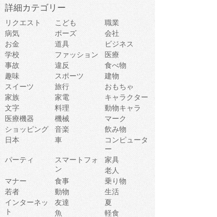
詳細カテゴリー
リクエスト
こども
職業
病気
ポーズ
会社
お金
道具
ビジネス
学校
ファッション
医療
事故
違反
食べ物
趣味
スポーツ
建物
スイーツ
旅行
おもちゃ
家族
家電
キャラクター
文字
料理
動物キャラ
医療機器
機械
マーク
ショッピング
音楽
飲み物
日本
車
コンピュータ
ー
パーティ
スマートフォ
家具
ン
老人
マナー
食事
乗り物
若者
動物
生活
インターネッ
友達
夏
ト
魚
軽食