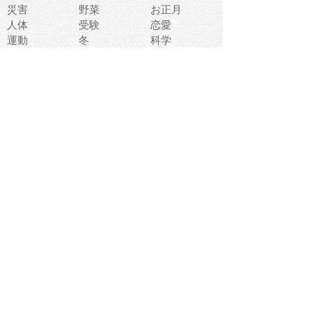
災害
野菜
お正月
人体
受験
恋愛
運動
冬
科学
表情
美術
掃除
睡眠
似顔絵
ペット
美容
戦争
世界
ファンタジー
本
風景
犬
就活
虫
花
あかちゃん
植物
鳥
海
文房具
食材
お風呂
フルーツ
干支
お年賀状
マスク
調味料
猫
物語
介護
南国
ウェディング
ランドマーク
環境問題
髪
スポーツ用具
書類
クリスマス
夏休み
怪我
テンプレート
メディア
食器
お祭り
政治
中年
座布団
映画
メッセージ
電車