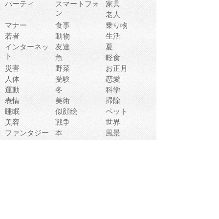
パーティ
スマートフォ
家具
ン
老人
マナー
食事
乗り物
若者
動物
生活
インターネッ
友達
夏
ト
魚
軽食
災害
野菜
お正月
人体
受験
恋愛
運動
冬
科学
表情
美術
掃除
睡眠
似顔絵
ペット
美容
戦争
世界
ファンタジー
本
風景
犬
就活
虫
花
あかちゃん
植物
鳥
海
文房具
食材
お風呂
フルーツ
干支
お年賀状
マスク
調味料
猫
物語
介護
南国
ウェディング
ランドマーク
環境問題
髪