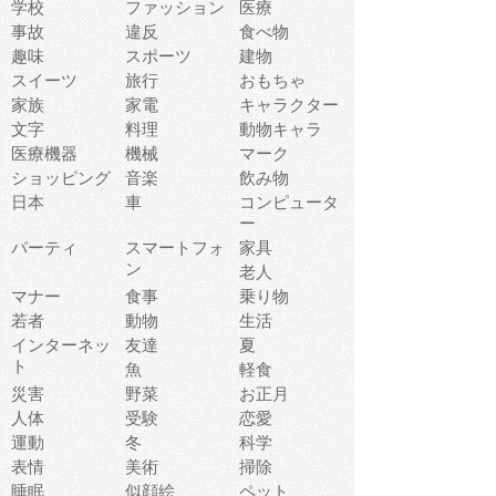
学校
ファッション
医療
事故
違反
食べ物
趣味
スポーツ
建物
スイーツ
旅行
おもちゃ
家族
家電
キャラクター
文字
料理
動物キャラ
医療機器
機械
マーク
ショッピング
音楽
飲み物
日本
車
コンピュータ
ー
パーティ
スマートフォ
家具
ン
老人
マナー
食事
乗り物
若者
動物
生活
インターネッ
友達
夏
ト
魚
軽食
災害
野菜
お正月
人体
受験
恋愛
運動
冬
科学
表情
美術
掃除
睡眠
似顔絵
ペット