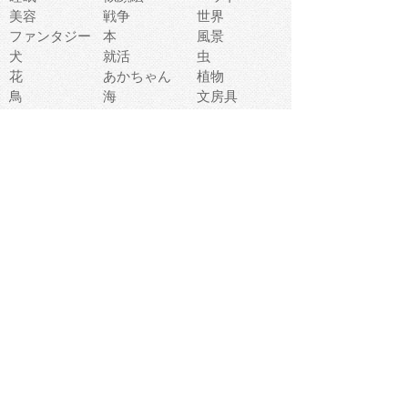
美容
戦争
世界
ファンタジー
本
風景
犬
就活
虫
花
あかちゃん
植物
鳥
海
文房具
食材
お風呂
フルーツ
干支
お年賀状
マスク
調味料
猫
物語
介護
南国
ウェディング
ランドマーク
環境問題
髪
スポーツ用具
書類
クリスマス
夏休み
怪我
テンプレート
メディア
食器
お祭り
政治
中年
座布団
映画
メッセージ
電車
ゴミ
楽器
パン
宗教
幼稚園
エネルギー
引越し
農業
自転車
オリンピック
飾り
お寿司
POP
食べ物キャラ
ダンス