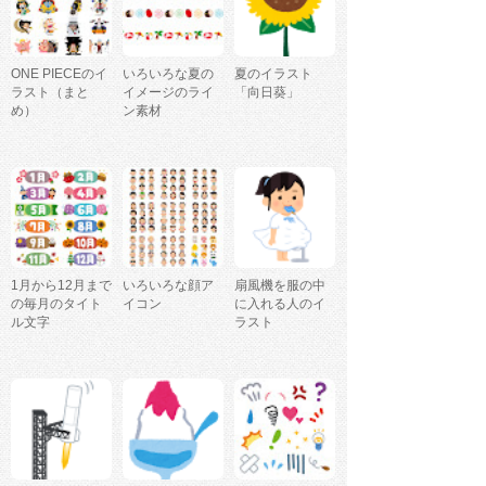
ONE PIECEのイ
いろいろな夏の
夏のイラスト
ラスト（まと
イメージのライ
「向日葵」
め）
ン素材
1月から12月まで
いろいろな顔ア
扇風機を服の中
の毎月のタイト
イコン
に入れる人のイ
ル文字
ラスト