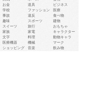
お金
道具
ビジネス
学校
ファッション
医療
事故
違反
食べ物
趣味
スポーツ
建物
スイーツ
旅行
おもちゃ
家族
家電
キャラクター
文字
料理
動物キャラ
医療機器
機械
マーク
ショッピング
音楽
飲み物
日本
車
コンピュータ
ー
パーティ
スマートフォ
家具
ン
老人
マナー
食事
乗り物
若者
動物
生活
インターネッ
友達
夏
ト
魚
軽食
災害
野菜
お正月
人体
受験
恋愛
運動
冬
科学