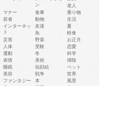
ン
老人
マナー
食事
乗り物
若者
動物
生活
インターネッ
友達
夏
ト
魚
軽食
災害
野菜
お正月
人体
受験
恋愛
運動
冬
科学
表情
美術
掃除
睡眠
似顔絵
ペット
美容
戦争
世界
ファンタジー
本
風景
犬
就活
虫
花
あかちゃん
植物
鳥
海
文房具
食材
お風呂
フルーツ
干支
お年賀状
マスク
調味料
猫
物語
介護
南国
ウェディング
ランドマーク
環境問題
髪