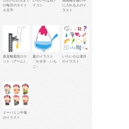
1月から12月まで
いろいろな顔ア
扇風機を服の中
の毎月のタイト
イコン
に入れる人のイ
ル文字
ラスト
垂直離着陸ロケ
夏のイラスト
いろいろな漫符
ット（アーム）
「かき氷・いち
のイラスト
ご」
ドーパミン中毒
のイラスト