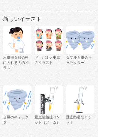
新しいイラスト
扇風機を服の中
ドーパミン中毒
ダブル台風のキ
に入れる人のイ
のイラスト
ャラクター
ラスト
台風のキャラク
垂直離着陸ロケ
垂直離着陸ロケ
ター
ット（アーム）
ット