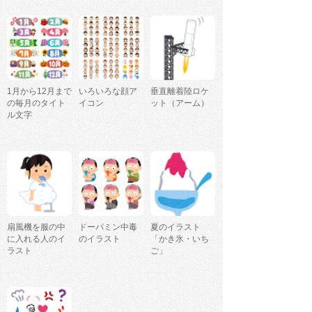
1月から12月まで
いろいろな顔ア
垂直離着陸ロケ
の毎月のタイト
イコン
ット（アーム）
ル文字
扇風機を服の中
ドーパミン中毒
夏のイラスト
に入れる人のイ
のイラスト
「かき氷・いち
ラスト
ご」