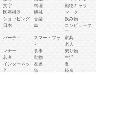
文字
料理
動物キャラ
医療機器
機械
マーク
ショッピング
音楽
飲み物
日本
車
コンピュータ
ー
パーティ
スマートフォ
家具
ン
老人
マナー
食事
乗り物
若者
動物
生活
インターネッ
友達
夏
ト
魚
軽食
災害
野菜
お正月
人体
受験
恋愛
運動
冬
科学
表情
美術
掃除
睡眠
似顔絵
ペット
美容
戦争
世界
ファンタジー
本
風景
犬
就活
虫
花
あかちゃん
植物