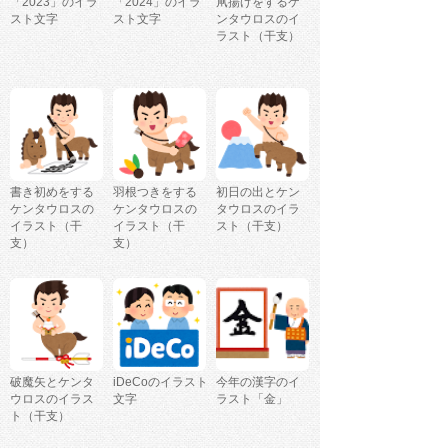
「2023」のイラ
「2024」のイラ
凧揚げをするケ
スト文字
スト文字
ンタウロスのイ
ラスト（干支）
書き初めをする
羽根つきをする
初日の出とケン
ケンタウロスの
ケンタウロスの
タウロスのイラ
イラスト（干
イラスト（干
スト（干支）
支）
支）
破魔矢とケンタ
iDeCoのイラスト
今年の漢字のイ
ウロスのイラス
文字
ラスト「金」
ト（干支）