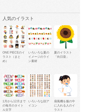
人気のイラスト
ONE PIECEのイ
いろいろな夏の
夏のイラスト
ラスト（まと
イメージのライ
「向日葵」
め）
ン素材
1月から12月まで
いろいろな顔ア
扇風機を服の中
の毎月のタイト
イコン
に入れる人のイ
ル文字
ラスト