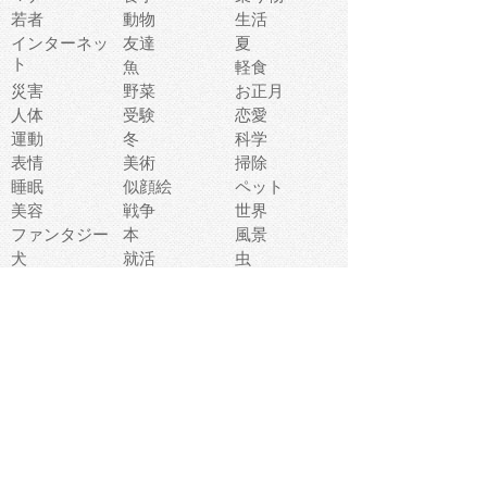
若者
動物
生活
インターネッ
友達
夏
ト
魚
軽食
災害
野菜
お正月
人体
受験
恋愛
運動
冬
科学
表情
美術
掃除
睡眠
似顔絵
ペット
美容
戦争
世界
ファンタジー
本
風景
犬
就活
虫
花
あかちゃん
植物
鳥
海
文房具
食材
お風呂
フルーツ
干支
お年賀状
マスク
調味料
猫
物語
介護
南国
ウェディング
ランドマーク
環境問題
髪
スポーツ用具
書類
クリスマス
夏休み
怪我
テンプレート