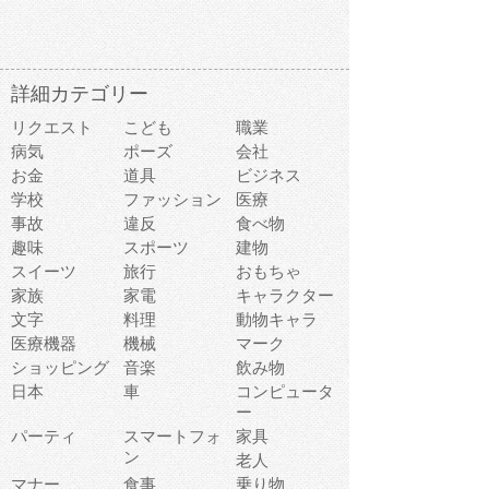
詳細カテゴリー
リクエスト
こども
職業
病気
ポーズ
会社
お金
道具
ビジネス
学校
ファッション
医療
事故
違反
食べ物
趣味
スポーツ
建物
スイーツ
旅行
おもちゃ
家族
家電
キャラクター
文字
料理
動物キャラ
医療機器
機械
マーク
ショッピング
音楽
飲み物
日本
車
コンピュータ
ー
パーティ
スマートフォ
家具
ン
老人
マナー
食事
乗り物