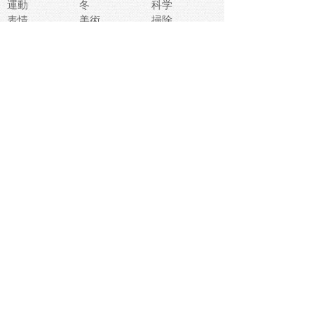
運動
冬
科学
表情
美術
掃除
睡眠
似顔絵
ペット
美容
戦争
世界
ファンタジー
本
風景
犬
就活
虫
花
あかちゃん
植物
鳥
海
文房具
食材
お風呂
フルーツ
干支
お年賀状
マスク
調味料
猫
物語
介護
南国
ウェディング
ランドマーク
環境問題
髪
スポーツ用具
書類
クリスマス
夏休み
怪我
テンプレート
メディア
食器
お祭り
政治
中年
座布団
映画
メッセージ
電車
ゴミ
楽器
パン
宗教
幼稚園
エネルギー
引越し
農業
自転車