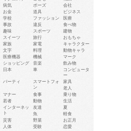
病気
ポーズ
会社
お金
道具
ビジネス
学校
ファッション
医療
事故
違反
食べ物
趣味
スポーツ
建物
スイーツ
旅行
おもちゃ
家族
家電
キャラクター
文字
料理
動物キャラ
医療機器
機械
マーク
ショッピング
音楽
飲み物
日本
車
コンピュータ
ー
パーティ
スマートフォ
家具
ン
老人
マナー
食事
乗り物
若者
動物
生活
インターネッ
友達
夏
ト
魚
軽食
災害
野菜
お正月
人体
受験
恋愛