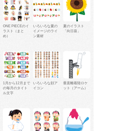
ONE PIECEのイ
いろいろな夏の
夏のイラスト
ラスト（まと
イメージのライ
「向日葵」
め）
ン素材
1月から12月まで
いろいろな顔ア
垂直離着陸ロケ
の毎月のタイト
イコン
ット（アーム）
ル文字