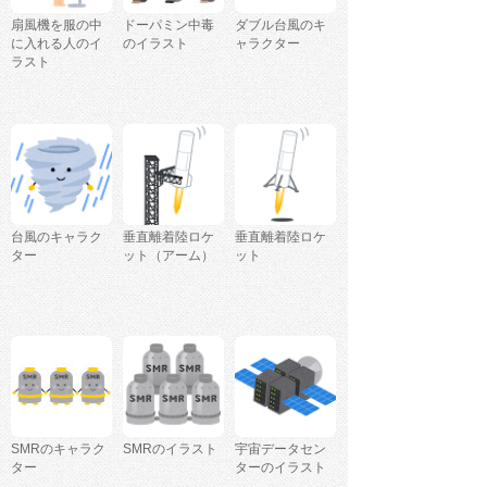
扇風機を服の中
ドーパミン中毒
ダブル台風のキ
に入れる人のイ
のイラスト
ャラクター
ラスト
台風のキャラク
垂直離着陸ロケ
垂直離着陸ロケ
ター
ット（アーム）
ット
SMRのキャラク
SMRのイラスト
宇宙データセン
ター
ターのイラスト