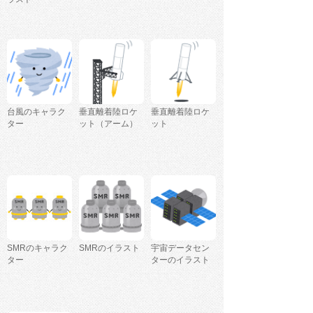
台風のキャラク
垂直離着陸ロケ
垂直離着陸ロケ
ター
ット（アーム）
ット
SMRのキャラク
SMRのイラスト
宇宙データセン
ター
ターのイラスト