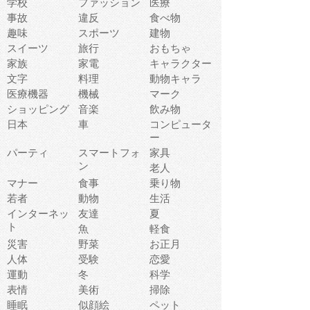
学校
ファッション
医療
事故
違反
食べ物
趣味
スポーツ
建物
スイーツ
旅行
おもちゃ
家族
家電
キャラクター
文字
料理
動物キャラ
医療機器
機械
マーク
ショッピング
音楽
飲み物
日本
車
コンピュータ
ー
パーティ
スマートフォ
家具
ン
老人
マナー
食事
乗り物
若者
動物
生活
インターネッ
友達
夏
ト
魚
軽食
災害
野菜
お正月
人体
受験
恋愛
運動
冬
科学
表情
美術
掃除
睡眠
似顔絵
ペット