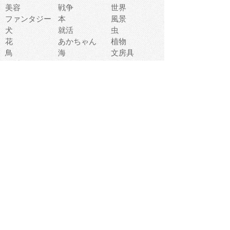
美容
戦争
世界
ファンタジー
本
風景
犬
就活
虫
花
あかちゃん
植物
鳥
海
文房具
食材
お風呂
フルーツ
干支
お年賀状
マスク
調味料
猫
物語
介護
南国
ウェディング
ランドマーク
環境問題
髪
スポーツ用具
書類
クリスマス
夏休み
怪我
テンプレート
メディア
食器
お祭り
政治
中年
座布団
映画
メッセージ
電車
ゴミ
楽器
パン
宗教
幼稚園
エネルギー
引越し
農業
自転車
オリンピック
飾り
お寿司
POP
食べ物キャラ
ダンス