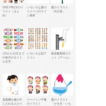
ONE PIECEのイ
いろいろな夏の
夏のイラスト
ラスト（まと
イメージのライ
「向日葵」
め）
ン素材
1月から12月まで
いろいろな顔ア
垂直離着陸ロケ
の毎月のタイト
イコン
ット（アーム）
ル文字
扇風機を服の中
ドーパミン中毒
夏のイラスト
に入れる人のイ
のイラスト
「かき氷・いち