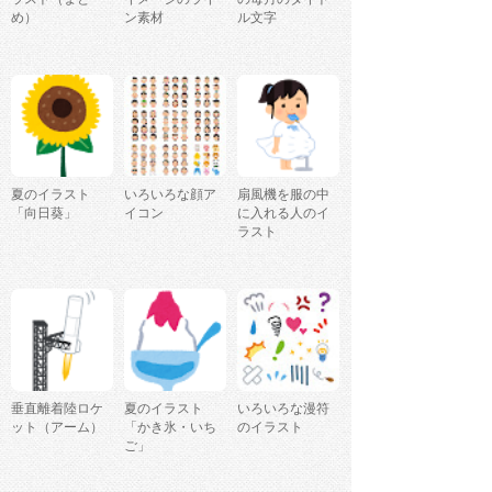
め）
ン素材
ル文字
夏のイラスト
いろいろな顔ア
扇風機を服の中
「向日葵」
イコン
に入れる人のイ
ラスト
垂直離着陸ロケ
夏のイラスト
いろいろな漫符
ット（アーム）
「かき氷・いち
のイラスト
ご」