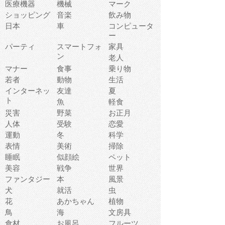
医療機器
機械
マーク
ショッピング
音楽
飲み物
日本
車
コンピュータ
ー
パーティ
スマートフォ
家具
ン
老人
マナー
食事
乗り物
若者
動物
生活
インターネッ
友達
夏
ト
魚
軽食
災害
野菜
お正月
人体
受験
恋愛
運動
冬
科学
表情
美術
掃除
睡眠
似顔絵
ペット
美容
戦争
世界
ファンタジー
本
風景
犬
就活
虫
花
あかちゃん
植物
鳥
海
文房具
食材
お風呂
フルーツ