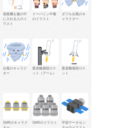
扇風機を服の中
ドーパミン中毒
ダブル台風のキ
に入れる人のイ
のイラスト
ャラクター
ラスト
台風のキャラク
垂直離着陸ロケ
垂直離着陸ロケ
ター
ット（アーム）
ット
SMRのキャラク
SMRのイラスト
宇宙データセン
ター
ターのイラスト