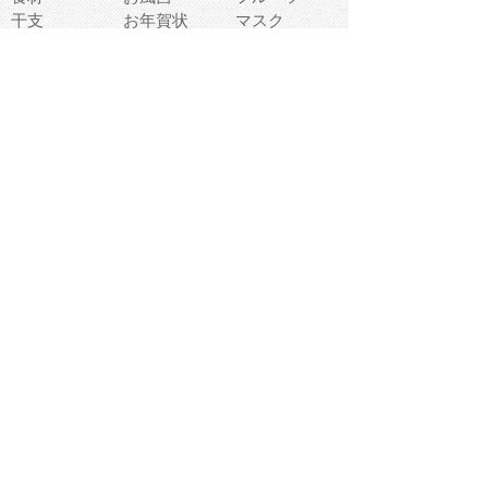
干支
お年賀状
マスク
調味料
猫
物語
介護
南国
ウェディング
ランドマーク
環境問題
髪
スポーツ用具
書類
クリスマス
夏休み
怪我
テンプレート
メディア
食器
お祭り
政治
中年
座布団
映画
メッセージ
電車
ゴミ
楽器
パン
宗教
幼稚園
エネルギー
引越し
農業
自転車
オリンピック
飾り
お寿司
POP
食べ物キャラ
ダンス
体育
梅雨
棒人間
周辺機器
メタボリック
お葬式
思い出
歯
集合
運動会
春
室内
流通
カフェ
お誕生日
宇宙
英語
バレンタイン