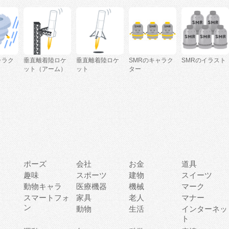
ャラク
垂直離着陸ロケ
垂直離着陸ロケ
SMRのキャラク
SMRのイラスト
ット（アーム）
ット
ター
ポーズ
会社
お金
道具
趣味
スポーツ
建物
スイーツ
動物キャラ
医療機器
機械
マーク
ィ
スマートフォ
家具
老人
マナー
ン
動物
生活
インターネッ
ト