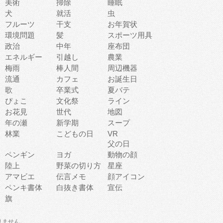
美術
掃除
睡眠
犬
就活
虫
フルーツ
干支
お年賀状
環境問題
髪
スポーツ用具
政治
中年
座布団
エネルギー
引越し
農業
梅雨
棒人間
周辺機器
流通
カフェ
お誕生日
歌
卒業式
夏バテ
ぴょこ
文化祭
ライン
お花見
世代
地図
年の瀬
新学期
スープ
林業
こどもの日
VR
父の日
ペンギン
ヨガ
動物の顔
陸上
野菜の切り方
星座
アマビエ
伝言メモ
顔アイコン
ペンキ書体
白抜き書体
宣伝
旗
りません。