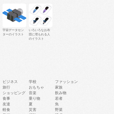
宇宙データセン
いろいろなお布
ターのイラスト
団に埋もれる人
のイラスト
ビジネス
学校
ファッション
旅行
おもちゃ
家族
ショッピング
音楽
飲み物
食事
乗り物
若者
友達
夏
魚
軽食
災害
野菜