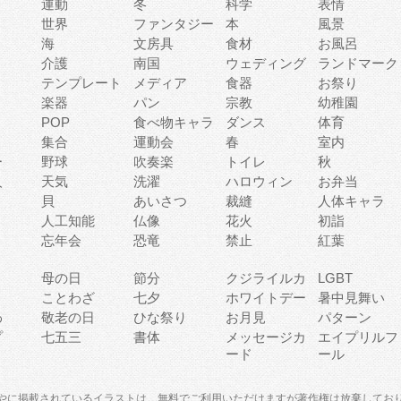
運動
冬
科学
表情
世界
ファンタジー
本
風景
海
文房具
食材
お風呂
介護
南国
ウェディング
ランドマーク
テンプレート
メディア
食器
お祭り
楽器
パン
宗教
幼稚園
POP
食べ物キャラ
ダンス
体育
集合
運動会
春
室内
ー
野球
吹奏楽
トイレ
秋
人
天気
洗濯
ハロウィン
お弁当
貝
あいさつ
裁縫
人体キャラ
人工知能
仏像
花火
初詣
忘年会
恐竜
禁止
紅葉
母の日
節分
クジライルカ
LGBT
り
ことわざ
七夕
ホワイトデー
暑中見舞い
わ
敬老の日
ひな祭り
お月見
パターン
プ
七五三
書体
メッセージカ
エイプリルフ
ード
ール
やに掲載されているイラストは、無料でご利用いただけますが著作権は放棄してお