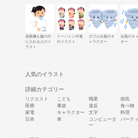
扇風機を服の中
ドーパミン中毒
ダブル台風のキ
台風のキ
に入れる人のイ
のイラスト
ャラクター
ター
ラスト
人気のイラスト
詳細カテゴリー
リクエスト
こども
職業
病気
医療
事故
違反
食べ物
家電
キャラクター
文字
料理
日本
車
コンピュータ
パーテ
ー