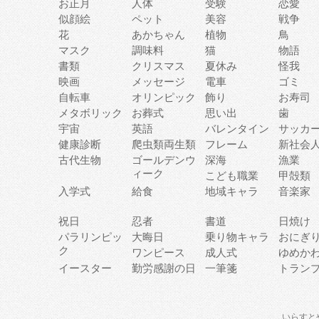
お正月
人体
受験
恋愛
似顔絵
ペット
美容
戦争
花
あかちゃん
植物
鳥
マスク
調味料
猫
物語
書類
クリスマス
夏休み
怪我
映画
メッセージ
電車
ゴミ
自転車
オリンピック
飾り
お寿司
メタボリック
お葬式
思い出
歯
宇宙
英語
バレンタイン
サッカ
健康診断
爬虫類両生類
フレーム
新社会
古代生物
ゴールデンウ
深海
漁業
ィーク
こども職業
甲殻類
入学式
給食
地域キャラ
音楽家
祝日
忍者
書道
日焼け
パラリンピッ
大晦日
乗り物キャラ
おにぎ
ク
ワンピース
成人式
ゆめか
イースター
勤労感謝の日
一筆箋
トラン
いらすと