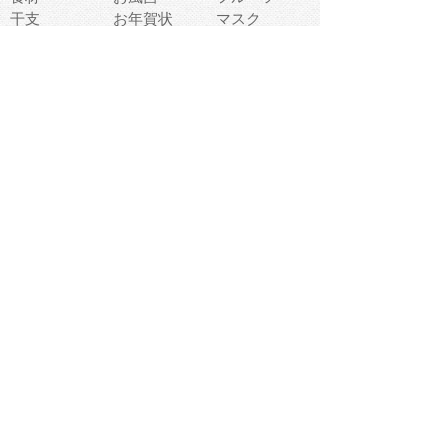
干支
お年賀状
マスク
調味料
猫
物語
介護
南国
ウェディング
ランドマーク
環境問題
髪
スポーツ用具
書類
クリスマス
夏休み
怪我
テンプレート
メディア
食器
お祭り
政治
中年
座布団
映画
メッセージ
電車
ゴミ
楽器
パン
宗教
幼稚園
エネルギー
引越し
農業
自転車
オリンピック
飾り
お寿司
POP
食べ物キャラ
ダンス
体育
梅雨
棒人間
周辺機器
メタボリック
お葬式
思い出
歯
集合
運動会
春
室内
流通
カフェ
お誕生日
宇宙
英語
バレンタイン