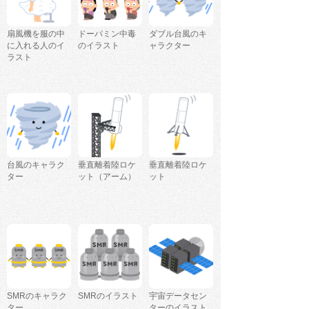
扇風機を服の中
ドーパミン中毒
ダブル台風のキ
に入れる人のイ
のイラスト
ャラクター
ラスト
台風のキャラク
垂直離着陸ロケ
垂直離着陸ロケ
ター
ット（アーム）
ット
SMRのキャラク
SMRのイラスト
宇宙データセン
ター
ターのイラスト