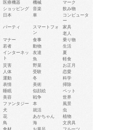
医療機器
機械
マーク
ショッピング
音楽
飲み物
日本
車
コンピュータ
ー
パーティ
スマートフォ
家具
ン
老人
マナー
食事
乗り物
若者
動物
生活
インターネッ
友達
夏
ト
魚
軽食
災害
野菜
お正月
人体
受験
恋愛
運動
冬
科学
表情
美術
掃除
睡眠
似顔絵
ペット
美容
戦争
世界
ファンタジー
本
風景
犬
就活
虫
花
あかちゃん
植物
鳥
海
文房具
食材
お風呂
フルーツ