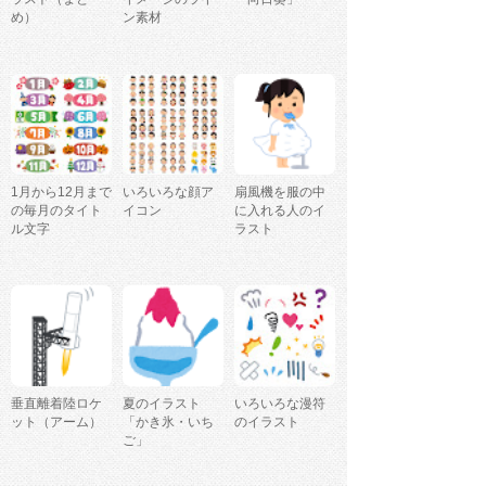
め）
ン素材
1月から12月まで
いろいろな顔ア
扇風機を服の中
の毎月のタイト
イコン
に入れる人のイ
ル文字
ラスト
垂直離着陸ロケ
夏のイラスト
いろいろな漫符
ット（アーム）
「かき氷・いち
のイラスト
ご」