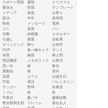
スポーツ用具
書類
クリスマス
夏休み
怪我
テンプレート
メディア
食器
お祭り
政治
中年
座布団
映画
メッセージ
電車
ゴミ
楽器
パン
宗教
幼稚園
エネルギー
引越し
農業
自転車
オリンピック
飾り
お寿司
POP
食べ物キャラ
ダンス
体育
梅雨
棒人間
周辺機器
メタボリック
お葬式
思い出
歯
集合
運動会
春
室内
流通
カフェ
お誕生日
宇宙
英語
バレンタイン
サッカー
野球
吹奏楽
トイレ
秋
歌
卒業式
夏バテ
健康診断
爬虫類両生類
フレーム
新社会人