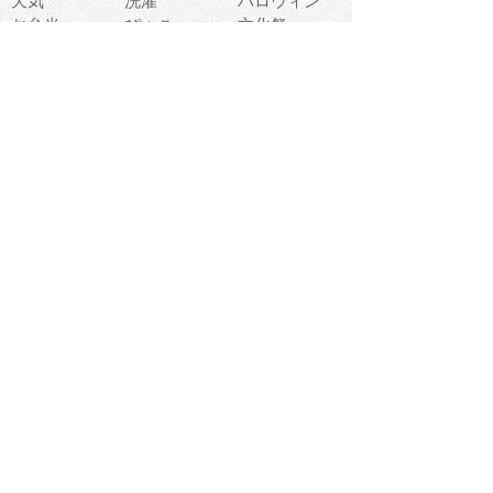
天気
洗濯
ハロウィン
お弁当
ぴょこ
文化祭
ライン
古代生物
ゴールデンウ
ィーク
深海
漁業
貝
あいさつ
裁縫
人体キャラ
お花見
世代
地図
こども職業
甲殻類
人工知能
仏像
花火
初詣
年の瀬
新学期
スープ
入学式
給食
地域キャラ
音楽家
忘年会
恐竜
禁止
紅葉
林業
こどもの日
VR
父の日
祝日
忍者
書道
日焼け
母の日
節分
クジライルカ
LGBT
ペンギン
ヨガ
動物の顔
パラリンピッ
ク
大晦日
乗り物キャラ
おにぎり
ことわざ
七夕
ホワイトデー