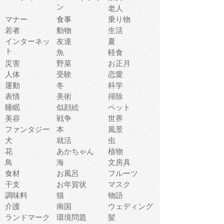
ン
老人
マナー
食事
乗り物
若者
動物
生活
インターネッ
友達
夏
ト
魚
軽食
災害
野菜
お正月
人体
受験
恋愛
運動
冬
科学
表情
美術
掃除
睡眠
似顔絵
ペット
美容
戦争
世界
ファンタジー
本
風景
犬
就活
虫
花
あかちゃん
植物
鳥
海
文房具
食材
お風呂
フルーツ
干支
お年賀状
マスク
調味料
猫
物語
介護
南国
ウェディング
ランドマーク
環境問題
髪