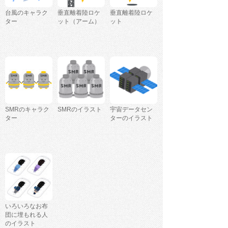
台風のキャラク
垂直離着陸ロケ
垂直離着陸ロケ
ター
ット（アーム）
ット
SMRのキャラク
SMRのイラスト
宇宙データセン
ター
ターのイラスト
いろいろなお布
団に埋もれる人
のイラスト