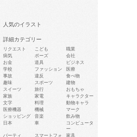
人気のイラスト
詳細カテゴリー
リクエスト
こども
職業
病気
ポーズ
会社
お金
道具
ビジネス
学校
ファッション
医療
事故
違反
食べ物
趣味
スポーツ
建物
スイーツ
旅行
おもちゃ
家族
家電
キャラクター
文字
料理
動物キャラ
医療機器
機械
マーク
ショッピング
音楽
飲み物
日本
車
コンピュータ
ー
パーティ
スマートフォ
家具