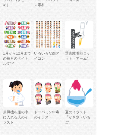
め）
ン素材
1月から12月まで
いろいろな顔ア
垂直離着陸ロケ
の毎月のタイト
イコン
ット（アーム）
ル文字
扇風機を服の中
ドーパミン中毒
夏のイラスト
に入れる人のイ
のイラスト
「かき氷・いち
ラスト
ご」