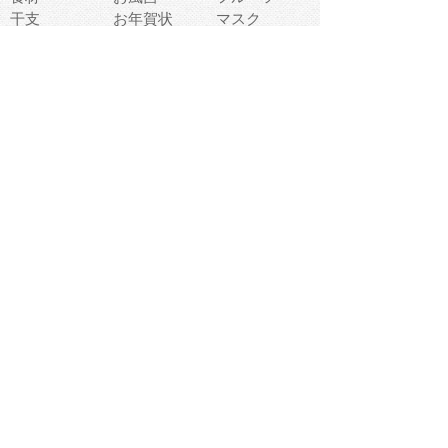
干支
お年賀状
マスク
調味料
猫
物語
介護
南国
ウェディング
ランドマーク
環境問題
髪
スポーツ用具
書類
クリスマス
夏休み
怪我
テンプレート
メディア
食器
お祭り
政治
中年
座布団
映画
メッセージ
電車
ゴミ
楽器
パン
宗教
幼稚園
エネルギー
引越し
農業
自転車
オリンピック
飾り
お寿司
POP
食べ物キャラ
ダンス
体育
梅雨
棒人間
周辺機器
メタボリック
お葬式
思い出
歯
集合
運動会
春
室内
流通
カフェ
お誕生日
宇宙
英語
バレンタイン