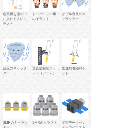
扇風機を服の中
ドーパミン中毒
ダブル台風のキ
に入れる人のイ
のイラスト
ャラクター
ラスト
台風のキャラク
垂直離着陸ロケ
垂直離着陸ロケ
ター
ット（アーム）
ット
SMRのキャラク
SMRのイラスト
宇宙データセン
ター
ターのイラスト