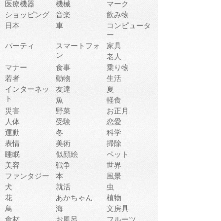
医療機器
機械
マーク
ショッピング
音楽
飲み物
日本
車
コンピュータ
ー
パーティ
スマートフォ
家具
ン
老人
マナー
食事
乗り物
若者
動物
生活
インターネッ
友達
夏
ト
魚
軽食
災害
野菜
お正月
人体
受験
恋愛
運動
冬
科学
表情
美術
掃除
睡眠
似顔絵
ペット
美容
戦争
世界
ファンタジー
本
風景
犬
就活
虫
花
あかちゃん
植物
鳥
海
文房具
食材
お風呂
フルーツ