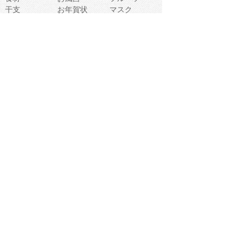
干支
お年賀状
マスク
調味料
猫
物語
介護
南国
ウェディング
ランドマーク
環境問題
髪
スポーツ用具
書類
クリスマス
夏休み
怪我
テンプレート
メディア
食器
お祭り
政治
中年
座布団
映画
メッセージ
電車
ゴミ
楽器
パン
宗教
幼稚園
エネルギー
引越し
農業
自転車
オリンピック
飾り
お寿司
POP
食べ物キャラ
ダンス
体育
梅雨
棒人間
周辺機器
メタボリック
お葬式
思い出
歯
集合
運動会
春
室内
流通
カフェ
お誕生日
宇宙
英語
バレンタイン