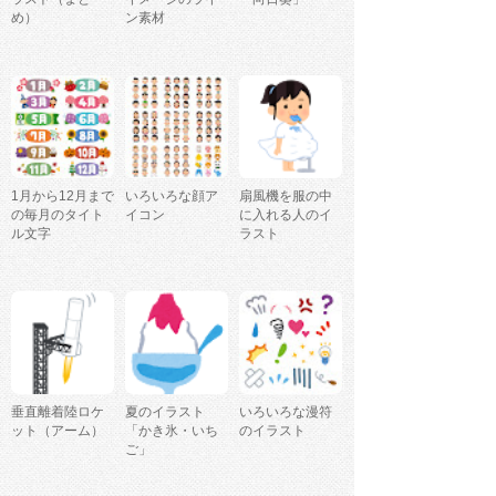
め）
ン素材
1月から12月まで
いろいろな顔ア
扇風機を服の中
の毎月のタイト
イコン
に入れる人のイ
ル文字
ラスト
垂直離着陸ロケ
夏のイラスト
いろいろな漫符
ット（アーム）
「かき氷・いち
のイラスト
ご」