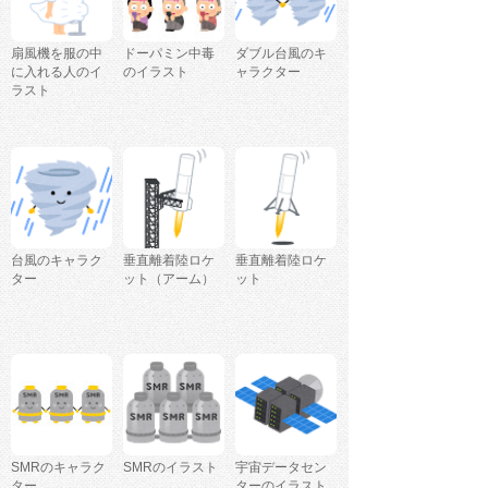
扇風機を服の中
ドーパミン中毒
ダブル台風のキ
に入れる人のイ
のイラスト
ャラクター
ラスト
台風のキャラク
垂直離着陸ロケ
垂直離着陸ロケ
ター
ット（アーム）
ット
SMRのキャラク
SMRのイラスト
宇宙データセン
ター
ターのイラスト