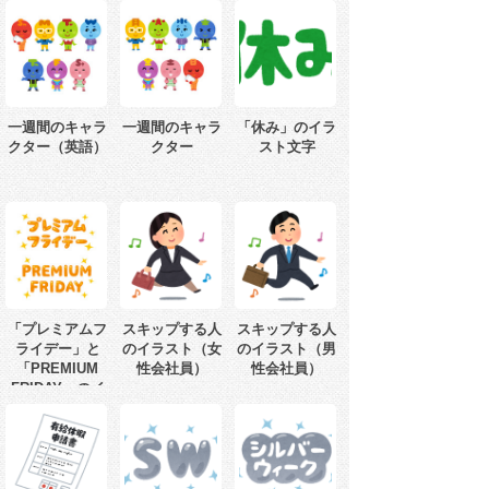
一週間のキャラ
一週間のキャラ
「休み」のイラ
クター（英語）
クター
スト文字
「プレミアムフ
スキップする人
スキップする人
ライデー」と
のイラスト（女
のイラスト（男
「PREMIUM
性会社員）
性会社員）
FRIDAY」のイ
ラスト文字