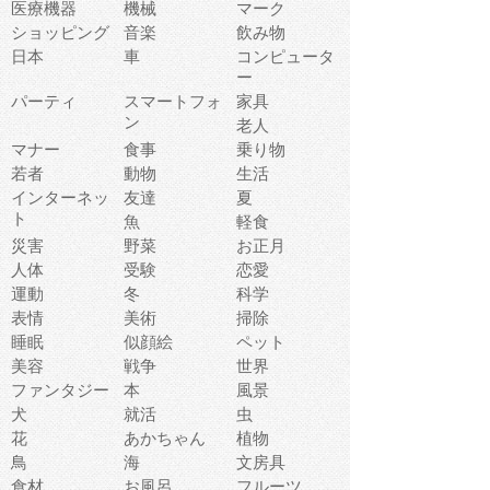
医療機器
機械
マーク
ショッピング
音楽
飲み物
日本
車
コンピュータ
ー
パーティ
スマートフォ
家具
ン
老人
マナー
食事
乗り物
若者
動物
生活
インターネッ
友達
夏
ト
魚
軽食
災害
野菜
お正月
人体
受験
恋愛
運動
冬
科学
表情
美術
掃除
睡眠
似顔絵
ペット
美容
戦争
世界
ファンタジー
本
風景
犬
就活
虫
花
あかちゃん
植物
鳥
海
文房具
食材
お風呂
フルーツ