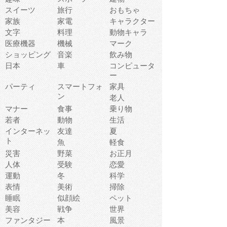
スイーツ
旅行
おもちゃ
家族
家電
キャラクター
文字
料理
動物キャラ
医療機器
機械
マーク
ショッピング
音楽
飲み物
日本
車
コンピュータ
ー
パーティ
スマートフォ
家具
ン
老人
マナー
食事
乗り物
若者
動物
生活
インターネッ
友達
夏
ト
魚
軽食
災害
野菜
お正月
人体
受験
恋愛
運動
冬
科学
表情
美術
掃除
睡眠
似顔絵
ペット
美容
戦争
世界
ファンタジー
本
風景