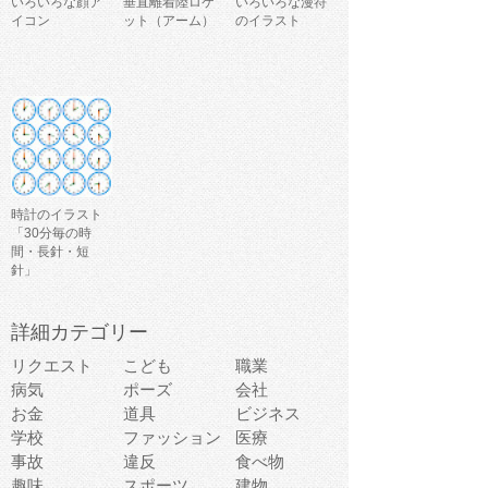
いろいろな顔ア
垂直離着陸ロケ
いろいろな漫符
イコン
ット（アーム）
のイラスト
時計のイラスト
「30分毎の時
間・長針・短
針」
詳細カテゴリー
リクエスト
こども
職業
病気
ポーズ
会社
お金
道具
ビジネス
学校
ファッション
医療
事故
違反
食べ物
趣味
スポーツ
建物