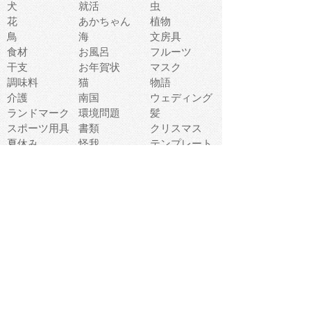
犬
就活
虫
花
あかちゃん
植物
鳥
海
文房具
食材
お風呂
フルーツ
干支
お年賀状
マスク
調味料
猫
物語
介護
南国
ウェディング
ランドマーク
環境問題
髪
スポーツ用具
書類
クリスマス
夏休み
怪我
テンプレート
メディア
食器
お祭り
政治
中年
座布団
映画
メッセージ
電車
ゴミ
楽器
パン
宗教
幼稚園
エネルギー
引越し
農業
自転車
オリンピック
飾り
お寿司
POP
食べ物キャラ
ダンス
体育
梅雨
棒人間
周辺機器
メタボリック
お葬式