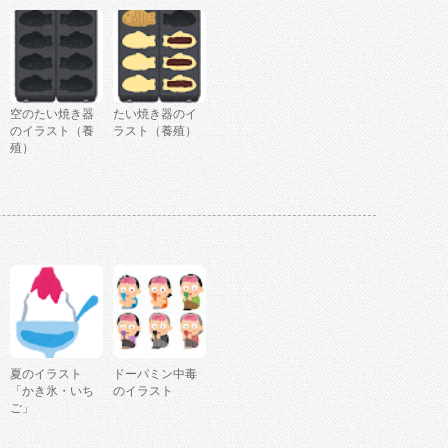
空のたい焼き器
たい焼き器のイ
のイラスト（養
ラスト（養殖）
殖）
夏のイラスト
ドーパミン中毒
「かき氷・いち
のイラスト
ご」