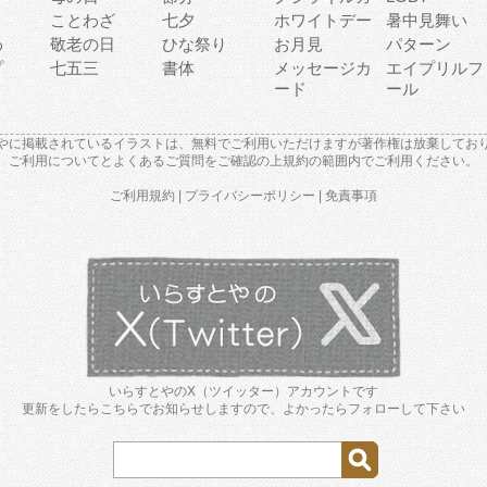
り
ことわざ
七夕
ホワイトデー
暑中見舞い
わ
敬老の日
ひな祭り
お月見
パターン
プ
七五三
書体
メッセージカ
エイプリルフ
ード
ール
やに掲載されているイラストは、無料でご利用いただけますが著作権は放棄してお
ご利用について
と
よくあるご質問
をご確認の上規約の範囲内でご利用ください。
ご利用規約
|
プライバシーポリシー
|
免責事項
いらすとやのX（ツイッター）アカウントです
更新をしたらこちらでお知らせしますので、よかったらフォローして下さい