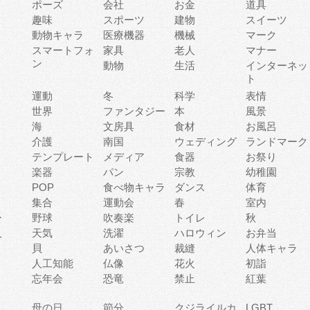
ポーズ
会社
お金
道具
趣味
スポーツ
建物
スイーツ
動物キャラ
医療機器
機械
マーク
ィ
スマートフォ
家具
老人
マナー
ン
動物
生活
インターネッ
ト
運動
冬
科学
表情
世界
ファンタジー
本
風景
海
文房具
食材
お風呂
介護
南国
ウェディング
ランドマーク
テンプレート
メディア
食器
お祭り
楽器
パン
宗教
幼稚園
POP
食べ物キャラ
ダンス
体育
集合
運動会
春
室内
ー
野球
吹奏楽
トイレ
秋
人
天気
洗濯
ハロウィン
お弁当
貝
あいさつ
裁縫
人体キャラ
人工知能
仏像
花火
初詣
忘年会
恐竜
禁止
紅葉
母の日
節分
クジライルカ
LGBT