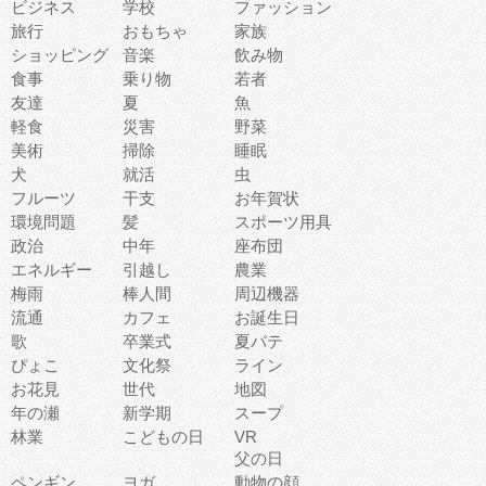
ビジネス
学校
ファッション
旅行
おもちゃ
家族
ショッピング
音楽
飲み物
食事
乗り物
若者
友達
夏
魚
軽食
災害
野菜
美術
掃除
睡眠
犬
就活
虫
フルーツ
干支
お年賀状
環境問題
髪
スポーツ用具
政治
中年
座布団
エネルギー
引越し
農業
梅雨
棒人間
周辺機器
流通
カフェ
お誕生日
歌
卒業式
夏バテ
ぴょこ
文化祭
ライン
お花見
世代
地図
年の瀬
新学期
スープ
林業
こどもの日
VR
父の日
ペンギン
ヨガ
動物の顔