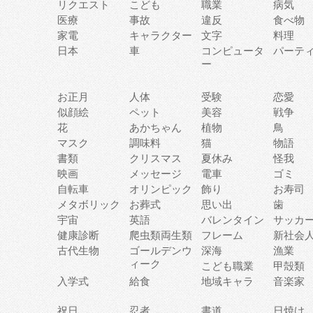
リクエスト
こども
職業
病気
医療
事故
違反
食べ物
家電
キャラクター
文字
料理
日本
車
コンピュータ
パーテ
ー
お正月
人体
受験
恋愛
似顔絵
ペット
美容
戦争
花
あかちゃん
植物
鳥
マスク
調味料
猫
物語
書類
クリスマス
夏休み
怪我
映画
メッセージ
電車
ゴミ
自転車
オリンピック
飾り
お寿司
メタボリック
お葬式
思い出
歯
宇宙
英語
バレンタイン
サッカ
健康診断
爬虫類両生類
フレーム
新社会
古代生物
ゴールデンウ
深海
漁業
ィーク
こども職業
甲殻類
入学式
給食
地域キャラ
音楽家
祝日
忍者
書道
日焼け