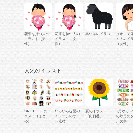
花束を持つ人の
花束を持つ人の
黒い羊のイラス
タオルで
イラスト（男
イラスト（女
ト
く人のイ
性）
性）
（女性）
人気のイラスト
ONE PIECEのイ
いろいろな夏の
夏のイラスト
1月から1
ラスト（まと
イメージのライ
「向日葵」
の毎月の
め）
ン素材
ル文字