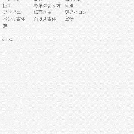
陸上
野菜の切り方
星座
アマビエ
伝言メモ
顔アイコン
ペンキ書体
白抜き書体
宣伝
旗
りません。