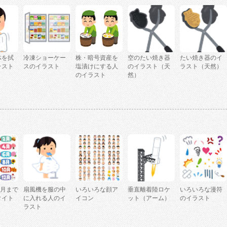
体を拭
冷凍ショーケー
株・暗号資産を
空のたい焼き器
たい焼き器のイ
ラスト
スのイラスト
塩漬けにする人
のイラスト（天
ラスト（天然）
のイラスト
然）
2月まで
扇風機を服の中
いろいろな顔ア
垂直離着陸ロケ
いろいろな漫符
タイト
に入れる人のイ
イコン
ット（アーム）
のイラスト
ラスト