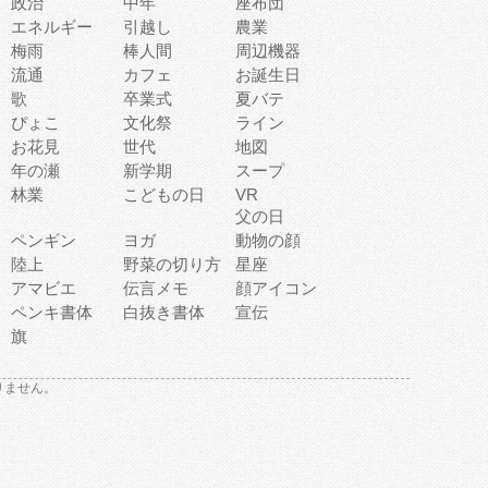
政治
中年
座布団
エネルギー
引越し
農業
梅雨
棒人間
周辺機器
流通
カフェ
お誕生日
歌
卒業式
夏バテ
ぴょこ
文化祭
ライン
お花見
世代
地図
年の瀬
新学期
スープ
林業
こどもの日
VR
父の日
ペンギン
ヨガ
動物の顔
陸上
野菜の切り方
星座
アマビエ
伝言メモ
顔アイコン
ペンキ書体
白抜き書体
宣伝
旗
りません。