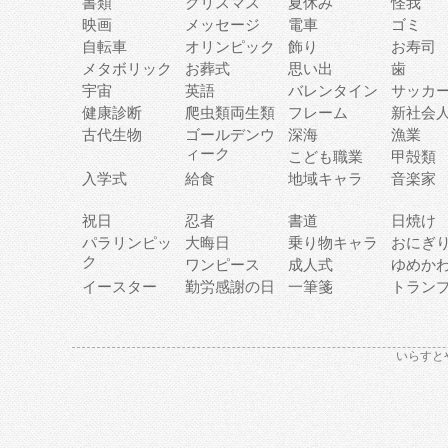
書類
クリスマス
夏休み
怪我
映画
メッセージ
電車
ゴミ
自転車
オリンピック
飾り
お寿司
メタボリック
お葬式
思い出
歯
宇宙
英語
バレンタイン
サッカ
健康診断
爬虫類両生類
フレーム
新社会
古代生物
ゴールデンウ
深海
漁業
ィーク
こども職業
甲殻類
入学式
給食
地域キャラ
音楽家
祝日
忍者
書道
日焼け
パラリンピッ
大晦日
乗り物キャラ
おにぎ
ク
ワンピース
成人式
ゆめか
イースター
勤労感謝の日
一筆箋
トラン
いらすと