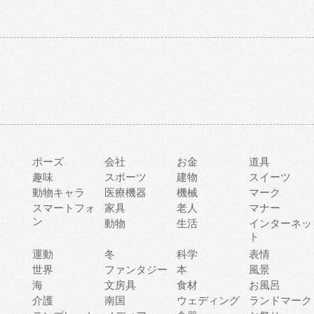
ポーズ
会社
お金
道具
趣味
スポーツ
建物
スイーツ
動物キャラ
医療機器
機械
マーク
ィ
スマートフォ
家具
老人
マナー
ン
動物
生活
インターネッ
ト
運動
冬
科学
表情
世界
ファンタジー
本
風景
海
文房具
食材
お風呂
介護
南国
ウェディング
ランドマーク