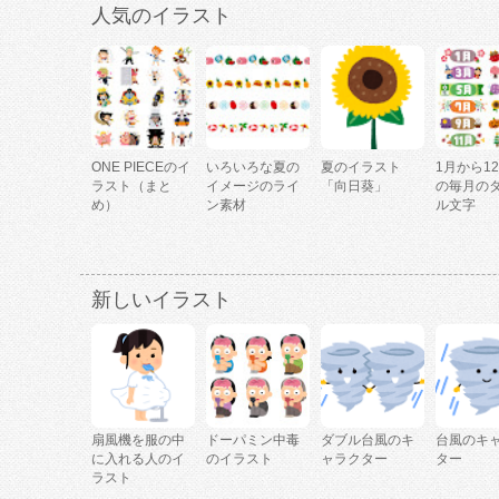
人気のイラスト
ONE PIECEのイ
いろいろな夏の
夏のイラスト
1月から1
ラスト（まと
イメージのライ
「向日葵」
の毎月の
め）
ン素材
ル文字
新しいイラスト
扇風機を服の中
ドーパミン中毒
ダブル台風のキ
台風のキ
に入れる人のイ
のイラスト
ャラクター
ター
ラスト