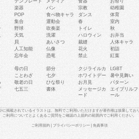
テンプレート
メディア
食器
お祭り
楽器
パン
宗教
幼稚園
POP
食べ物キャラ
ダンス
体育
集合
運動会
春
室内
ー
野球
吹奏楽
トイレ
秋
人
天気
洗濯
ハロウィン
お弁当
貝
あいさつ
裁縫
人体キャラ
人工知能
仏像
花火
初詣
忘年会
恐竜
禁止
紅葉
母の日
節分
クジライルカ
LGBT
り
ことわざ
七夕
ホワイトデー
暑中見舞い
わ
敬老の日
ひな祭り
お月見
パターン
プ
七五三
書体
メッセージカ
エイプリルフ
ード
ール
やに掲載されているイラストは、無料でご利用いただけますが著作権は放棄してお
ご利用について
と
よくあるご質問
をご確認の上規約の範囲内でご利用ください。
ご利用規約
|
プライバシーポリシー
|
免責事項