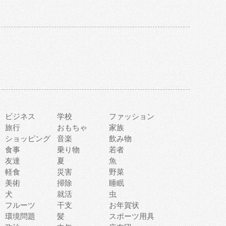
ビジネス
学校
ファッション
旅行
おもちゃ
家族
ショッピング
音楽
飲み物
食事
乗り物
若者
友達
夏
魚
軽食
災害
野菜
美術
掃除
睡眠
犬
就活
虫
フルーツ
干支
お年賀状
環境問題
髪
スポーツ用具