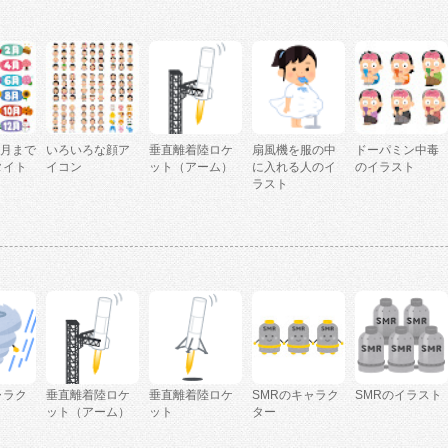
2月まで
いろいろな顔ア
垂直離着陸ロケ
扇風機を服の中
ドーパミン中毒
タイト
イコン
ット（アーム）
に入れる人のイ
のイラスト
ラスト
ャラク
垂直離着陸ロケ
垂直離着陸ロケ
SMRのキャラク
SMRのイラスト
ット（アーム）
ット
ター