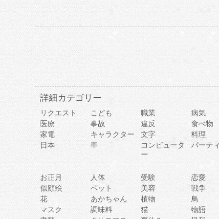
詳細カテゴリー
リクエスト
こども
職業
病気
医療
事故
違反
食べ物
家電
キャラクター
文字
料理
日本
車
コンピュータ
パーテ
ー
お正月
人体
受験
恋愛
似顔絵
ペット
美容
戦争
花
あかちゃん
植物
鳥
マスク
調味料
猫
物語