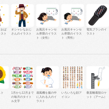
なおば
オシャレなおじ
お風呂キャンセ
お風呂キャンセ
電気ブラシのイ
ラスト
さんのイラスト
ル界隈のイラス
ル界隈のイラス
ラスト
ト（女性）
ト（男性）
スト
1月から12月まで
扇風機を服の中
いろいろな顔ア
垂直離着陸ロケ
」
の毎月のタイト
に入れる人のイ
イコン
ット（アーム）
ル文字
ラスト