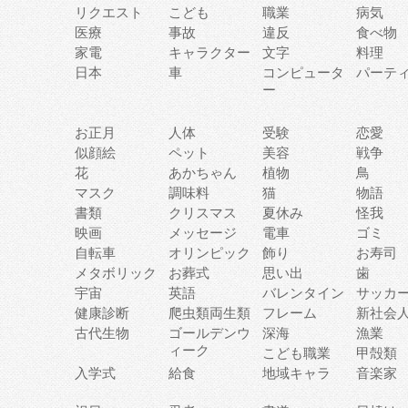
リクエスト
こども
職業
病気
医療
事故
違反
食べ物
家電
キャラクター
文字
料理
日本
車
コンピュータ
パーテ
ー
お正月
人体
受験
恋愛
似顔絵
ペット
美容
戦争
花
あかちゃん
植物
鳥
マスク
調味料
猫
物語
書類
クリスマス
夏休み
怪我
映画
メッセージ
電車
ゴミ
自転車
オリンピック
飾り
お寿司
メタボリック
お葬式
思い出
歯
宇宙
英語
バレンタイン
サッカ
健康診断
爬虫類両生類
フレーム
新社会
古代生物
ゴールデンウ
深海
漁業
ィーク
こども職業
甲殻類
入学式
給食
地域キャラ
音楽家