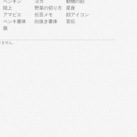
ペンギン
ヨガ
動物の顔
陸上
野菜の切り方
星座
アマビエ
伝言メモ
顔アイコン
ペンキ書体
白抜き書体
宣伝
旗
りません。