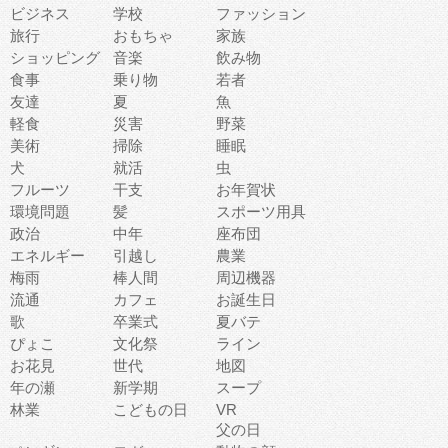
ビジネス
学校
ファッション
旅行
おもちゃ
家族
ショッピング
音楽
飲み物
食事
乗り物
若者
友達
夏
魚
軽食
災害
野菜
美術
掃除
睡眠
犬
就活
虫
フルーツ
干支
お年賀状
環境問題
髪
スポーツ用具
政治
中年
座布団
エネルギー
引越し
農業
梅雨
棒人間
周辺機器
流通
カフェ
お誕生日
歌
卒業式
夏バテ
ぴょこ
文化祭
ライン
お花見
世代
地図
年の瀬
新学期
スープ
林業
こどもの日
VR
父の日