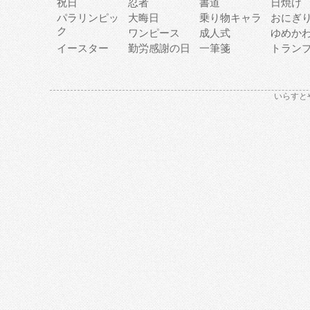
祝日
忍者
書道
日焼け
パラリンピッ
大晦日
乗り物キャラ
おにぎ
ク
ワンピース
成人式
ゆめか
イースター
勤労感謝の日
一筆箋
トラン
いらすと