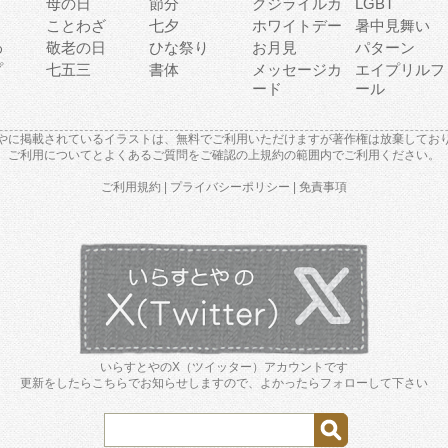
母の日
節分
クジライルカ
LGBT
り
ことわざ
七夕
ホワイトデー
暑中見舞い
わ
敬老の日
ひな祭り
お月見
パターン
プ
七五三
書体
メッセージカ
エイプリルフ
ード
ール
やに掲載されているイラストは、無料でご利用いただけますが著作権は放棄してお
ご利用について
と
よくあるご質問
をご確認の上規約の範囲内でご利用ください。
ご利用規約
|
プライバシーポリシー
|
免責事項
いらすとやのX（ツイッター）アカウントです
更新をしたらこちらでお知らせしますので、よかったらフォローして下さい