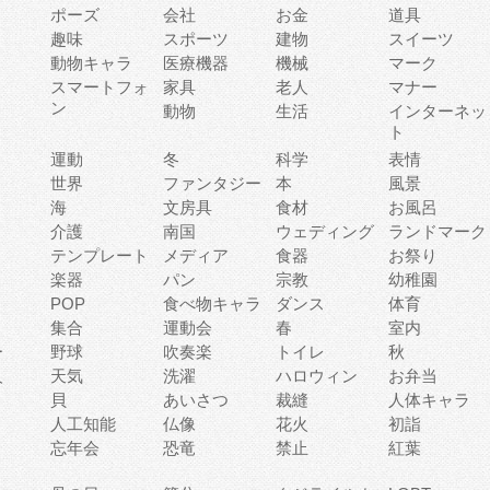
ポーズ
会社
お金
道具
趣味
スポーツ
建物
スイーツ
動物キャラ
医療機器
機械
マーク
ィ
スマートフォ
家具
老人
マナー
ン
動物
生活
インターネッ
ト
運動
冬
科学
表情
世界
ファンタジー
本
風景
海
文房具
食材
お風呂
介護
南国
ウェディング
ランドマーク
テンプレート
メディア
食器
お祭り
楽器
パン
宗教
幼稚園
POP
食べ物キャラ
ダンス
体育
集合
運動会
春
室内
ー
野球
吹奏楽
トイレ
秋
人
天気
洗濯
ハロウィン
お弁当
貝
あいさつ
裁縫
人体キャラ
人工知能
仏像
花火
初詣
忘年会
恐竜
禁止
紅葉