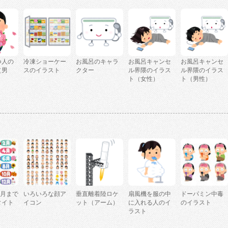
つ人の
冷凍ショーケー
お風呂のキャラ
お風呂キャンセ
お風呂キャンセ
（男
スのイラスト
クター
ル界隈のイラス
ル界隈のイラス
ト（女性）
ト（男性）
2月まで
いろいろな顔ア
垂直離着陸ロケ
扇風機を服の中
ドーパミン中毒
タイト
イコン
ット（アーム）
に入れる人のイ
のイラスト
ラスト