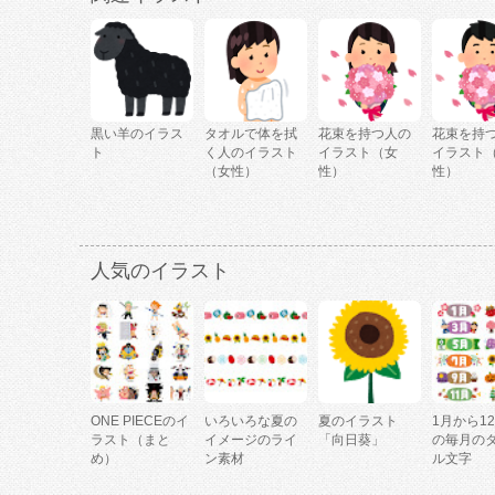
黒い羊のイラス
タオルで体を拭
花束を持つ人の
花束を持
ト
く人のイラスト
イラスト（女
イラスト
（女性）
性）
性）
人気のイラスト
ONE PIECEのイ
いろいろな夏の
夏のイラスト
1月から1
ラスト（まと
イメージのライ
「向日葵」
の毎月の
め）
ン素材
ル文字