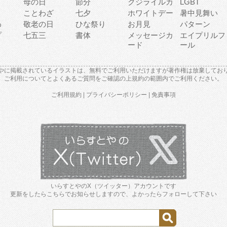
母の日
節分
クジライルカ
LGBT
り
ことわざ
七夕
ホワイトデー
暑中見舞い
わ
敬老の日
ひな祭り
お月見
パターン
プ
七五三
書体
メッセージカ
エイプリルフ
ード
ール
やに掲載されているイラストは、無料でご利用いただけますが著作権は放棄してお
ご利用について
と
よくあるご質問
をご確認の上規約の範囲内でご利用ください。
ご利用規約
|
プライバシーポリシー
|
免責事項
いらすとやのX（ツイッター）アカウントです
更新をしたらこちらでお知らせしますので、よかったらフォローして下さい