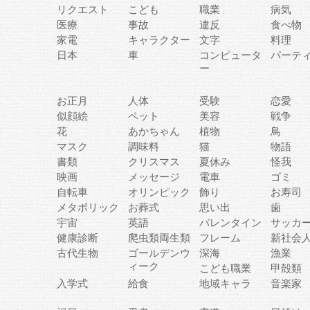
リクエスト
こども
職業
病気
医療
事故
違反
食べ物
家電
キャラクター
文字
料理
日本
車
コンピュータ
パーテ
ー
お正月
人体
受験
恋愛
似顔絵
ペット
美容
戦争
花
あかちゃん
植物
鳥
マスク
調味料
猫
物語
書類
クリスマス
夏休み
怪我
映画
メッセージ
電車
ゴミ
自転車
オリンピック
飾り
お寿司
メタボリック
お葬式
思い出
歯
宇宙
英語
バレンタイン
サッカ
健康診断
爬虫類両生類
フレーム
新社会
古代生物
ゴールデンウ
深海
漁業
ィーク
こども職業
甲殻類
入学式
給食
地域キャラ
音楽家