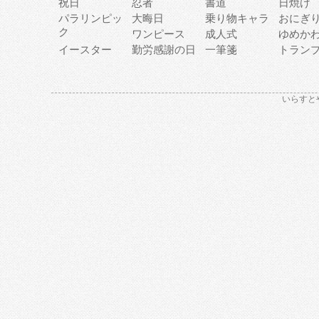
祝日
忍者
書道
日焼け
パラリンピッ
大晦日
乗り物キャラ
おにぎ
ク
ワンピース
成人式
ゆめか
イースター
勤労感謝の日
一筆箋
トラン
いらすと