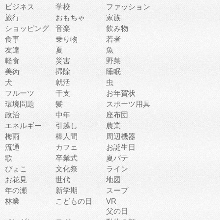
ビジネス
学校
ファッション
旅行
おもちゃ
家族
ショッピング
音楽
飲み物
食事
乗り物
若者
友達
夏
魚
軽食
災害
野菜
美術
掃除
睡眠
犬
就活
虫
フルーツ
干支
お年賀状
環境問題
髪
スポーツ用具
政治
中年
座布団
エネルギー
引越し
農業
梅雨
棒人間
周辺機器
流通
カフェ
お誕生日
歌
卒業式
夏バテ
ぴょこ
文化祭
ライン
お花見
世代
地図
年の瀬
新学期
スープ
林業
こどもの日
VR
父の日