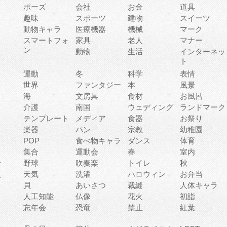
ポーズ
会社
お金
道具
趣味
スポーツ
建物
スイーツ
動物キャラ
医療機器
機械
マーク
ィ
スマートフォ
家具
老人
マナー
ン
動物
生活
インターネッ
ト
運動
冬
科学
表情
世界
ファンタジー
本
風景
海
文房具
食材
お風呂
介護
南国
ウェディング
ランドマーク
テンプレート
メディア
食器
お祭り
楽器
パン
宗教
幼稚園
POP
食べ物キャラ
ダンス
体育
集合
運動会
春
室内
ー
野球
吹奏楽
トイレ
秋
人
天気
洗濯
ハロウィン
お弁当
貝
あいさつ
裁縫
人体キャラ
人工知能
仏像
花火
初詣
忘年会
恐竜
禁止
紅葉