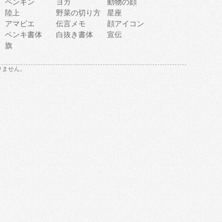
ペンギン
ヨガ
動物の顔
陸上
野菜の切り方
星座
アマビエ
伝言メモ
顔アイコン
ペンキ書体
白抜き書体
宣伝
旗
りません。