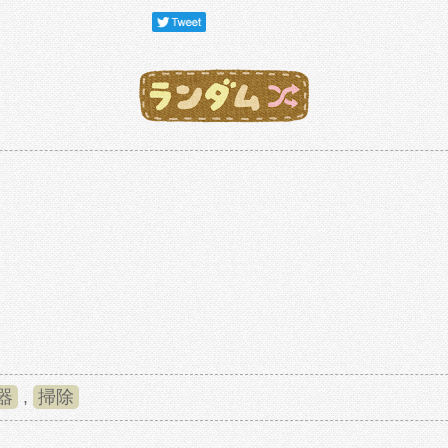
器
,
掃除