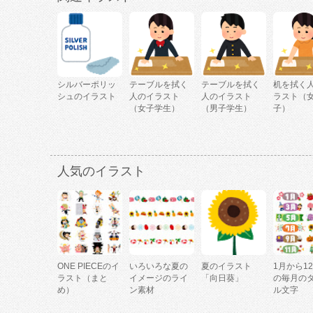
シルバーポリッ
テーブルを拭く
テーブルを拭く
机を拭く
シュのイラスト
人のイラスト
人のイラスト
ラスト（
（女子学生）
（男子学生）
子）
人気のイラスト
ONE PIECEのイ
いろいろな夏の
夏のイラスト
1月から1
ラスト（まと
イメージのライ
「向日葵」
の毎月の
め）
ン素材
ル文字