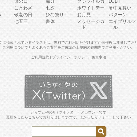
母の日
節分
クジライルカ
LGBT
り
ことわざ
七夕
ホワイトデー
暑中見舞い
わ
敬老の日
ひな祭り
お月見
パターン
プ
七五三
書体
メッセージカ
エイプリルフ
ード
ール
やに掲載されているイラストは、無料でご利用いただけますが著作権は放棄してお
ご利用について
と
よくあるご質問
をご確認の上規約の範囲内でご利用ください。
ご利用規約
|
プライバシーポリシー
|
免責事項
いらすとやのX（ツイッター）アカウントです
更新をしたらこちらでお知らせしますので、よかったらフォローして下さい