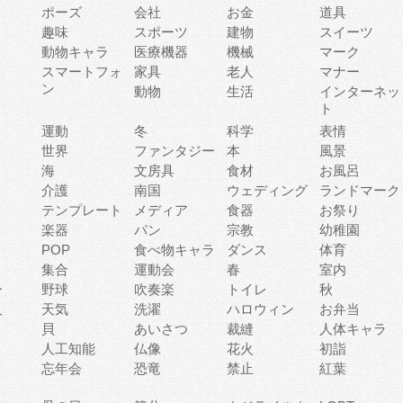
ポーズ
会社
お金
道具
趣味
スポーツ
建物
スイーツ
動物キャラ
医療機器
機械
マーク
ィ
スマートフォ
家具
老人
マナー
ン
動物
生活
インターネッ
ト
運動
冬
科学
表情
世界
ファンタジー
本
風景
海
文房具
食材
お風呂
介護
南国
ウェディング
ランドマーク
テンプレート
メディア
食器
お祭り
楽器
パン
宗教
幼稚園
POP
食べ物キャラ
ダンス
体育
集合
運動会
春
室内
ー
野球
吹奏楽
トイレ
秋
人
天気
洗濯
ハロウィン
お弁当
貝
あいさつ
裁縫
人体キャラ
人工知能
仏像
花火
初詣
忘年会
恐竜
禁止
紅葉