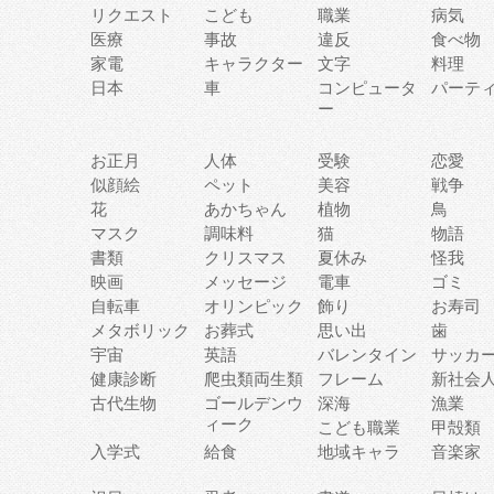
リクエスト
こども
職業
病気
医療
事故
違反
食べ物
家電
キャラクター
文字
料理
日本
車
コンピュータ
パーテ
ー
お正月
人体
受験
恋愛
似顔絵
ペット
美容
戦争
花
あかちゃん
植物
鳥
マスク
調味料
猫
物語
書類
クリスマス
夏休み
怪我
映画
メッセージ
電車
ゴミ
自転車
オリンピック
飾り
お寿司
メタボリック
お葬式
思い出
歯
宇宙
英語
バレンタイン
サッカ
健康診断
爬虫類両生類
フレーム
新社会
古代生物
ゴールデンウ
深海
漁業
ィーク
こども職業
甲殻類
入学式
給食
地域キャラ
音楽家