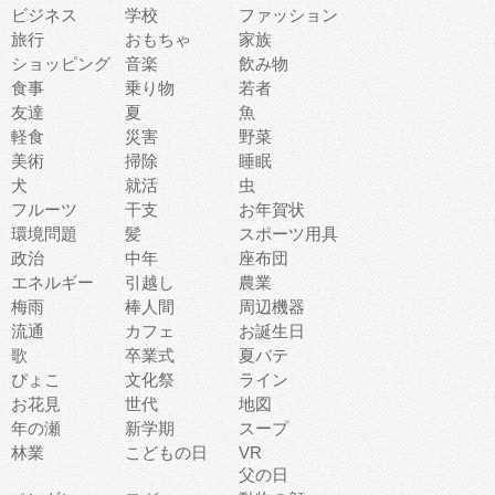
ビジネス
学校
ファッション
旅行
おもちゃ
家族
ショッピング
音楽
飲み物
食事
乗り物
若者
友達
夏
魚
軽食
災害
野菜
美術
掃除
睡眠
犬
就活
虫
フルーツ
干支
お年賀状
環境問題
髪
スポーツ用具
政治
中年
座布団
エネルギー
引越し
農業
梅雨
棒人間
周辺機器
流通
カフェ
お誕生日
歌
卒業式
夏バテ
ぴょこ
文化祭
ライン
お花見
世代
地図
年の瀬
新学期
スープ
林業
こどもの日
VR
父の日