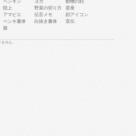
ペンギン
ヨガ
動物の顔
陸上
野菜の切り方
星座
アマビエ
伝言メモ
顔アイコン
ペンキ書体
白抜き書体
宣伝
旗
りません。