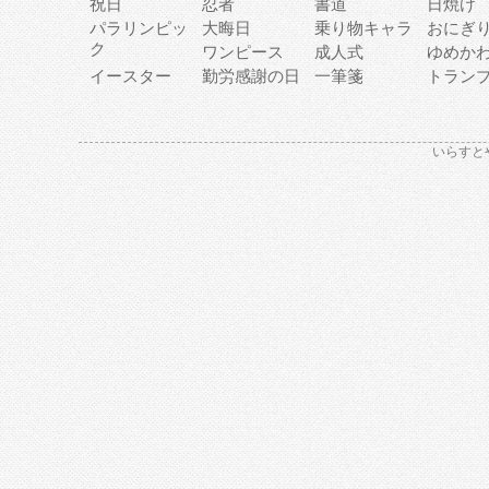
祝日
忍者
書道
日焼け
パラリンピッ
大晦日
乗り物キャラ
おにぎ
ク
ワンピース
成人式
ゆめか
イースター
勤労感謝の日
一筆箋
トラン
いらすと