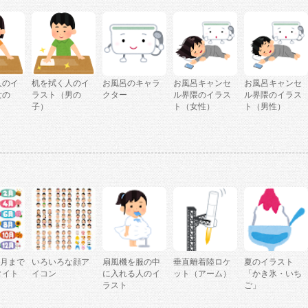
人のイ
机を拭く人のイ
お風呂のキャラ
お風呂キャンセ
お風呂キャンセ
女の
ラスト（男の
クター
ル界隈のイラス
ル界隈のイラス
子）
ト（女性）
ト（男性）
2月まで
いろいろな顔ア
扇風機を服の中
垂直離着陸ロケ
夏のイラスト
タイト
イコン
に入れる人のイ
ット（アーム）
「かき氷・いち
ラスト
ご」