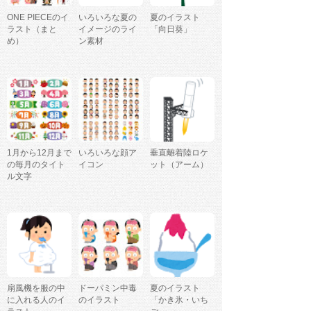
ONE PIECEのイ
いろいろな夏の
夏のイラスト
ラスト（まと
イメージのライ
「向日葵」
め）
ン素材
1月から12月まで
いろいろな顔ア
垂直離着陸ロケ
の毎月のタイト
イコン
ット（アーム）
ル文字
扇風機を服の中
ドーパミン中毒
夏のイラスト
に入れる人のイ
のイラスト
「かき氷・いち