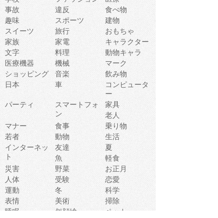
事故
違反
食べ物
趣味
スポーツ
建物
スイーツ
旅行
おもちゃ
家族
家電
キャラクター
文字
料理
動物キャラ
医療機器
機械
マーク
ショッピング
音楽
飲み物
日本
車
コンピュータ
ー
パーティ
スマートフォ
家具
ン
老人
マナー
食事
乗り物
若者
動物
生活
インターネッ
友達
夏
ト
魚
軽食
災害
野菜
お正月
人体
受験
恋愛
運動
冬
科学
表情
美術
掃除
睡眠
似顔絵
ペット