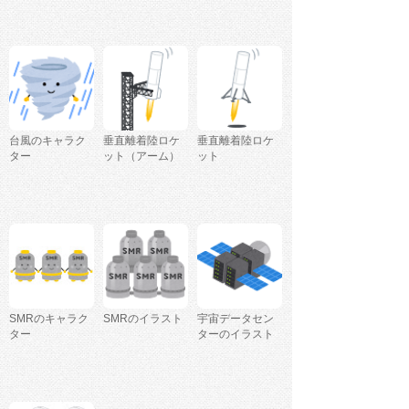
台風のキャラク
垂直離着陸ロケ
垂直離着陸ロケ
ター
ット（アーム）
ット
SMRのキャラク
SMRのイラスト
宇宙データセン
ター
ターのイラスト