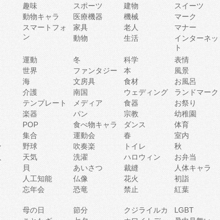
趣味
スポーツ
建物
スイーツ
動物キャラ
医療機器
機械
マーク
ィ
スマートフォ
家具
老人
マナー
ン
動物
生活
インターネッ
ト
運動
冬
科学
表情
世界
ファンタジー
本
風景
海
文房具
食材
お風呂
介護
南国
ウェディング
ランドマーク
テンプレート
メディア
食器
お祭り
楽器
パン
宗教
幼稚園
POP
食べ物キャラ
ダンス
体育
集合
運動会
春
室内
ー
野球
吹奏楽
トイレ
秋
人
天気
洗濯
ハロウィン
お弁当
貝
あいさつ
裁縫
人体キャラ
人工知能
仏像
花火
初詣
忘年会
恐竜
禁止
紅葉
母の日
節分
クジライルカ
LGBT