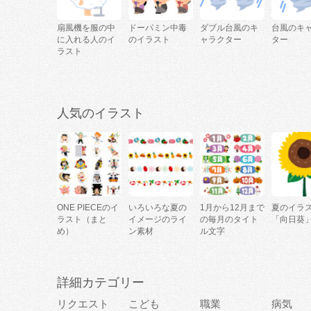
扇風機を服の中
ドーパミン中毒
ダブル台風のキ
台風のキ
に入れる人のイ
のイラスト
ャラクター
ター
ラスト
人気のイラスト
ONE PIECEのイ
いろいろな夏の
1月から12月まで
夏のイラ
ラスト（まと
イメージのライ
の毎月のタイト
「向日葵
め）
ン素材
ル文字
詳細カテゴリー
リクエスト
こども
職業
病気