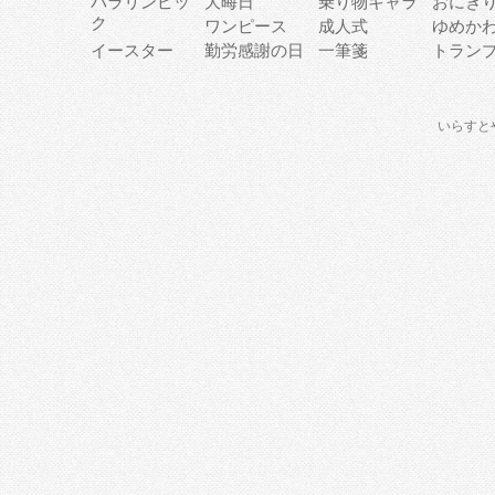
パラリンピッ
大晦日
乗り物キャラ
おにぎ
ク
ワンピース
成人式
ゆめか
イースター
勤労感謝の日
一筆箋
トラン
いらすと