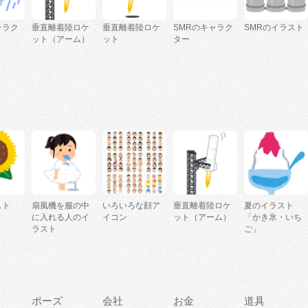
ャラク
垂直離着陸ロケ
垂直離着陸ロケ
SMRのキャラク
SMRのイラスト
ット（アーム）
ット
ター
スト
扇風機を服の中
いろいろな顔ア
垂直離着陸ロケ
夏のイラスト
」
に入れる人のイ
イコン
ット（アーム）
「かき氷・いち
ラスト
ご」
ポーズ
会社
お金
道具