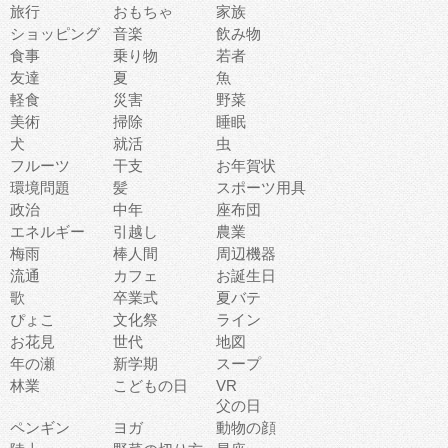
旅行
おもちゃ
家族
ショッピング
音楽
飲み物
食事
乗り物
若者
友達
夏
魚
軽食
災害
野菜
美術
掃除
睡眠
犬
就活
虫
フルーツ
干支
お年賀状
環境問題
髪
スポーツ用具
政治
中年
座布団
エネルギー
引越し
農業
梅雨
棒人間
周辺機器
流通
カフェ
お誕生日
歌
卒業式
夏バテ
ぴょこ
文化祭
ライン
お花見
世代
地図
年の瀬
新学期
スープ
林業
こどもの日
VR
父の日
ペンギン
ヨガ
動物の顔