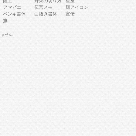
陸上
野菜の切り方
星座
アマビエ
伝言メモ
顔アイコン
ペンキ書体
白抜き書体
宣伝
旗
りません。