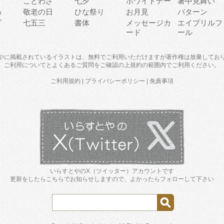
り
ことわざ
七夕
ホワイトデー
暑中見舞い
わ
敬老の日
ひな祭り
お月見
パターン
プ
七五三
書体
メッセージカ
エイプリルフ
ード
ール
やに掲載されているイラストは、無料でご利用いただけますが著作権は放棄してお
ご利用について
と
よくあるご質問
をご確認の上規約の範囲内でご利用ください。
ご利用規約
|
プライバシーポリシー
|
免責事項
いらすとやのX（ツイッター）アカウントです
更新をしたらこちらでお知らせしますので、よかったらフォローして下さい