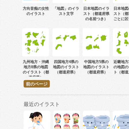
方向音痴の女性
「地図」のイラ
日本地図のイラ
日本地図
のイラスト
スト文字
スト（都道府県
スト（都
の名前つき）
ごとに区
九州地方・沖縄
四国地方4県の
中国地方5県の
近畿地方
地方8県の地図
地図のイラスト
地図のイラスト
の地図の
のイラスト（都
（都道府県）
（都道府県）
ト（都道
道府県）
前のページ
最近のイラスト