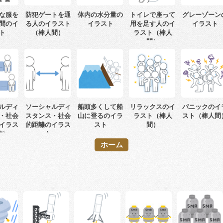
な服を
防犯ゲートを通
体内の水分量の
トイレで座って
グレーゾーン
間のイ
る人のイラスト
イラスト
用を足す人のイ
イラスト
ト
（棒人間）
ラスト（棒人
間）
ルディ
ソーシャルディ
船頭多くして船
リラックスのイ
パニックのイ
・社会
スタンス・社会
山に登るのイラ
ラスト（棒人
スト（棒人間
イラス
的距離のイラス
スト
間）
席）
ト
ホーム