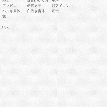
陸上
野菜の切り方
星座
アマビエ
伝言メモ
顔アイコン
ペンキ書体
白抜き書体
宣伝
旗
りません。