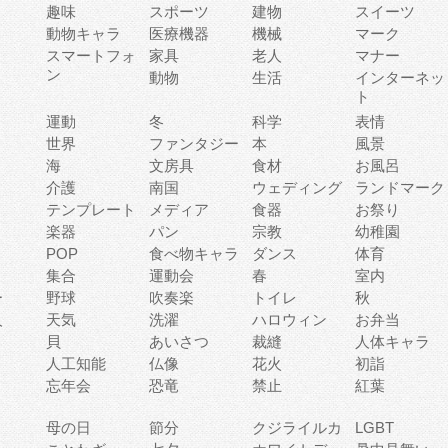
趣味
スポーツ
建物
スイーツ
動物キャラ
医療機器
機械
マーク
ィ
スマートフォ
家具
老人
マナー
ン
動物
生活
インターネッ
ト
運動
冬
科学
表情
世界
ファンタジー
本
風景
海
文房具
食材
お風呂
介護
南国
ウェディング
ランドマーク
テンプレート
メディア
食器
お祭り
楽器
パン
宗教
幼稚園
POP
食べ物キャラ
ダンス
体育
集合
運動会
春
室内
ー
野球
吹奏楽
トイレ
秋
人
天気
洗濯
ハロウィン
お弁当
貝
あいさつ
裁縫
人体キャラ
人工知能
仏像
花火
初詣
忘年会
恐竜
禁止
紅葉
母の日
節分
クジライルカ
LGBT