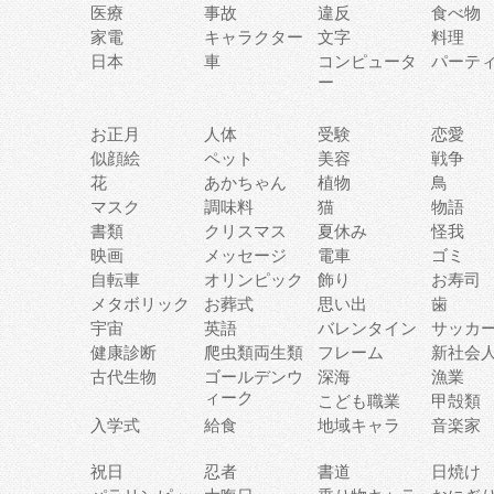
医療
事故
違反
食べ物
家電
キャラクター
文字
料理
日本
車
コンピュータ
パーテ
ー
お正月
人体
受験
恋愛
似顔絵
ペット
美容
戦争
花
あかちゃん
植物
鳥
マスク
調味料
猫
物語
書類
クリスマス
夏休み
怪我
映画
メッセージ
電車
ゴミ
自転車
オリンピック
飾り
お寿司
メタボリック
お葬式
思い出
歯
宇宙
英語
バレンタイン
サッカ
健康診断
爬虫類両生類
フレーム
新社会
古代生物
ゴールデンウ
深海
漁業
ィーク
こども職業
甲殻類
入学式
給食
地域キャラ
音楽家
祝日
忍者
書道
日焼け