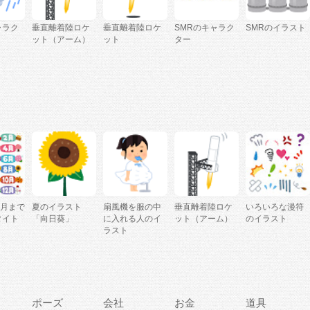
ャラク
垂直離着陸ロケ
垂直離着陸ロケ
SMRのキャラク
SMRのイラスト
ット（アーム）
ット
ター
2月まで
夏のイラスト
扇風機を服の中
垂直離着陸ロケ
いろいろな漫符
タイト
「向日葵」
に入れる人のイ
ット（アーム）
のイラスト
ラスト
ポーズ
会社
お金
道具