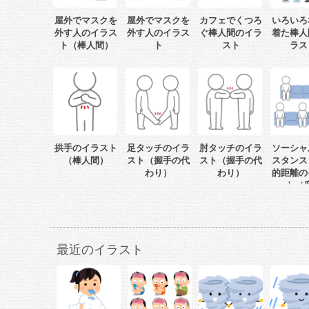
屋外でマスクを
屋外でマスクを
カフェでくつろ
いろいろ
外す人のイラス
外す人のイラス
ぐ棒人間のイラ
着た棒人
ト（棒人間）
ト
スト
ラス
拱手のイラスト
足タッチのイラ
肘タッチのイラ
ソーシャ
（棒人間）
スト（握手の代
スト（握手の代
スタンス
わり）
わり）
的距離の
ト（
最近のイラスト