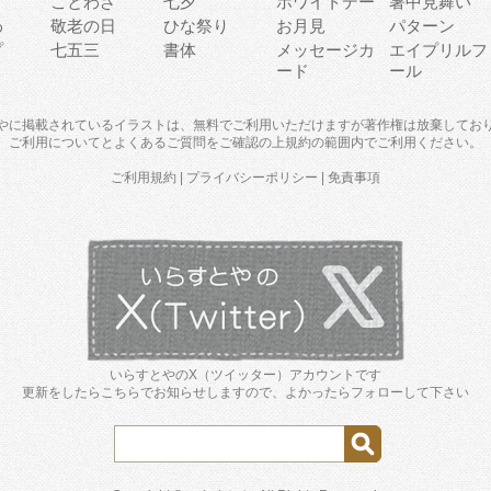
り
ことわざ
七夕
ホワイトデー
暑中見舞い
わ
敬老の日
ひな祭り
お月見
パターン
プ
七五三
書体
メッセージカ
エイプリルフ
ード
ール
やに掲載されているイラストは、無料でご利用いただけますが著作権は放棄してお
ご利用について
と
よくあるご質問
をご確認の上規約の範囲内でご利用ください。
ご利用規約
|
プライバシーポリシー
|
免責事項
いらすとやのX（ツイッター）アカウントです
更新をしたらこちらでお知らせしますので、よかったらフォローして下さい