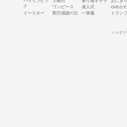
パラリンピッ
大晦日
乗り物キャラ
おにぎ
ク
ワンピース
成人式
ゆめか
イースター
勤労感謝の日
一筆箋
トラン
いらすと