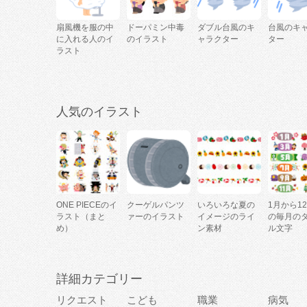
扇風機を服の中
ドーパミン中毒
ダブル台風のキ
台風のキ
に入れる人のイ
のイラスト
ャラクター
ター
ラスト
人気のイラスト
ONE PIECEのイ
クーゲルパンツ
いろいろな夏の
1月から1
ラスト（まと
ァーのイラスト
イメージのライ
の毎月の
め）
ン素材
ル文字
詳細カテゴリー
リクエスト
こども
職業
病気