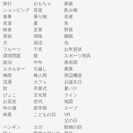
旅行
おもちゃ
家族
ショッピング
音楽
飲み物
食事
乗り物
若者
友達
夏
魚
軽食
災害
野菜
美術
掃除
睡眠
犬
就活
虫
フルーツ
干支
お年賀状
環境問題
髪
スポーツ用具
政治
中年
座布団
エネルギー
引越し
農業
梅雨
棒人間
周辺機器
流通
カフェ
お誕生日
歌
卒業式
夏バテ
ぴょこ
文化祭
ライン
お花見
世代
地図
年の瀬
新学期
スープ
林業
こどもの日
VR
父の日
ペンギン
ヨガ
動物の顔