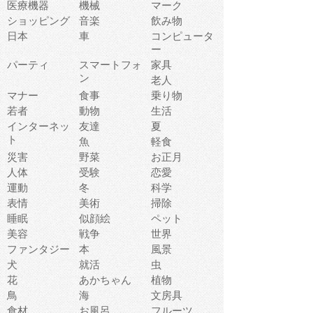
医療機器
機械
マーク
ショッピング
音楽
飲み物
日本
車
コンピュータ
ー
パーティ
スマートフォ
家具
ン
老人
マナー
食事
乗り物
若者
動物
生活
インターネッ
友達
夏
ト
魚
軽食
災害
野菜
お正月
人体
受験
恋愛
運動
冬
科学
表情
美術
掃除
睡眠
似顔絵
ペット
美容
戦争
世界
ファンタジー
本
風景
犬
就活
虫
花
あかちゃん
植物
鳥
海
文房具
食材
お風呂
フルーツ