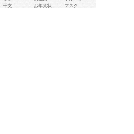
干支
お年賀状
マスク
調味料
猫
物語
介護
南国
ウェディング
ランドマーク
環境問題
髪
スポーツ用具
書類
クリスマス
夏休み
怪我
テンプレート
メディア
食器
お祭り
政治
中年
座布団
映画
メッセージ
電車
ゴミ
楽器
パン
宗教
幼稚園
エネルギー
引越し
農業
自転車
オリンピック
飾り
お寿司
POP
食べ物キャラ
ダンス
体育
梅雨
棒人間
周辺機器
メタボリック
お葬式
思い出
歯
集合
運動会
春
室内
流通
カフェ
お誕生日
宇宙
英語
バレンタイン