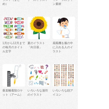
め）
ン素材
1月から12月まで
夏のイラスト
扇風機を服の中
の毎月のタイト
「向日葵」
に入れる人のイ
ル文字
ラスト
垂直離着陸ロケ
いろいろな漫符
いろいろな顔ア
ット（アーム）
のイラスト
イコン