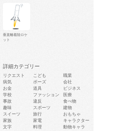
垂直離着陸ロケ
ット
詳細カテゴリー
リクエスト
こども
職業
病気
ポーズ
会社
お金
道具
ビジネス
学校
ファッション
医療
事故
違反
食べ物
趣味
スポーツ
建物
スイーツ
旅行
おもちゃ
家族
家電
キャラクター
文字
料理
動物キャラ