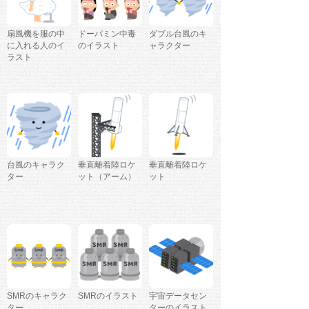
扇風機を服の中
ドーパミン中毒
ダブル台風のキ
に入れる人のイ
のイラスト
ャラクター
ラスト
台風のキャラク
垂直離着陸ロケ
垂直離着陸ロケ
ター
ット（アーム）
ット
SMRのキャラク
SMRのイラスト
宇宙データセン
ター
ターのイラスト