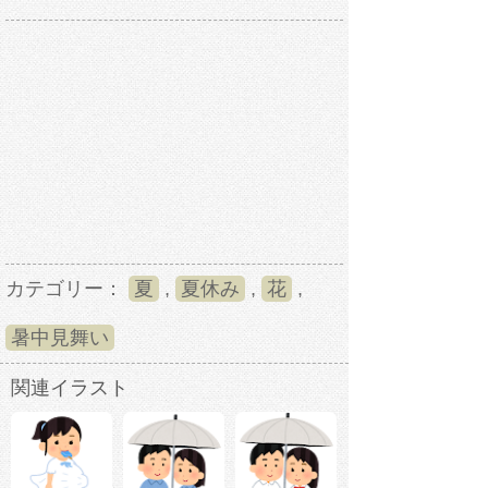
カテゴリー：
夏
,
夏休み
,
花
,
暑中見舞い
関連イラスト