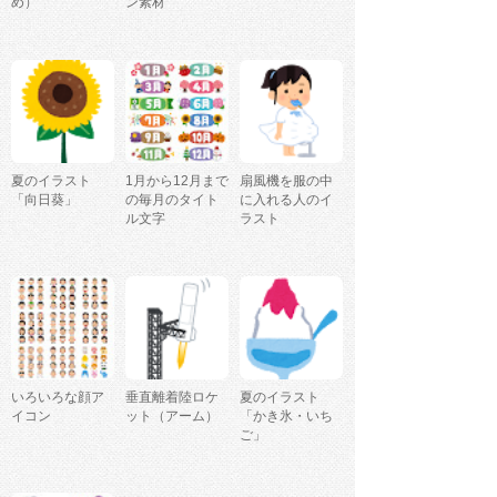
め）
ン素材
夏のイラスト
1月から12月まで
扇風機を服の中
「向日葵」
の毎月のタイト
に入れる人のイ
ル文字
ラスト
いろいろな顔ア
垂直離着陸ロケ
夏のイラスト
イコン
ット（アーム）
「かき氷・いち
ご」