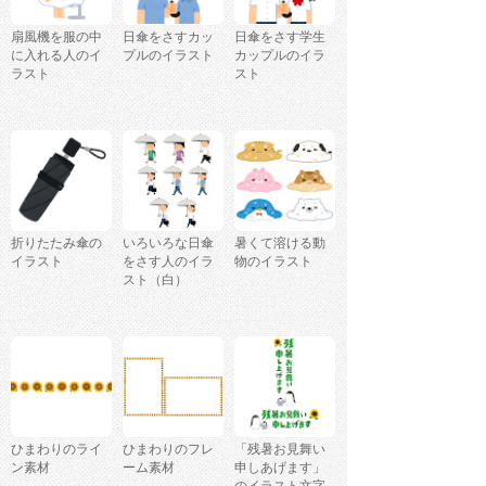
扇風機を服の中
日傘をさすカッ
日傘をさす学生
に入れる人のイ
プルのイラスト
カップルのイラ
ラスト
スト
折りたたみ傘の
いろいろな日傘
暑くて溶ける動
イラスト
をさす人のイラ
物のイラスト
スト（白）
ひまわりのライ
ひまわりのフレ
「残暑お見舞い
ン素材
ーム素材
申しあげます」
のイラスト文字