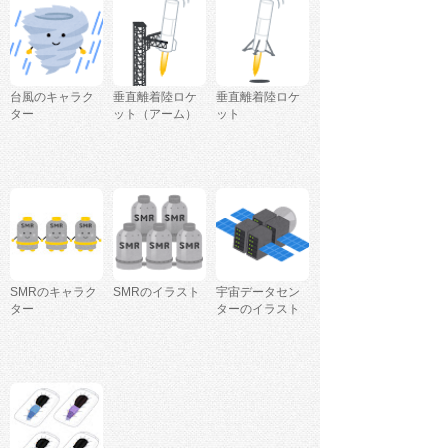
台風のキャラク
垂直離着陸ロケ
垂直離着陸ロケ
ター
ット（アーム）
ット
SMRのキャラク
SMRのイラスト
宇宙データセン
ター
ターのイラスト