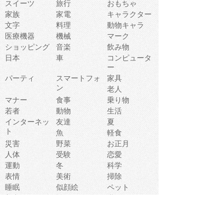
スイーツ
旅行
おもちゃ
家族
家電
キャラクター
文字
料理
動物キャラ
医療機器
機械
マーク
ショッピング
音楽
飲み物
日本
車
コンピュータ
ー
パーティ
スマートフォ
家具
ン
老人
マナー
食事
乗り物
若者
動物
生活
インターネッ
友達
夏
ト
魚
軽食
災害
野菜
お正月
人体
受験
恋愛
運動
冬
科学
表情
美術
掃除
睡眠
似顔絵
ペット
美容
戦争
世界
ファンタジー
本
風景
犬
就活
虫