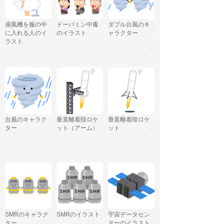
扇風機を服の中
ドーパミン中毒
ダブル台風のキ
に入れる人のイ
のイラスト
ャラクター
ラスト
台風のキャラク
垂直離着陸ロケ
垂直離着陸ロケ
ター
ット（アーム）
ット
SMRのキャラク
SMRのイラスト
宇宙データセン
ター
ターのイラスト