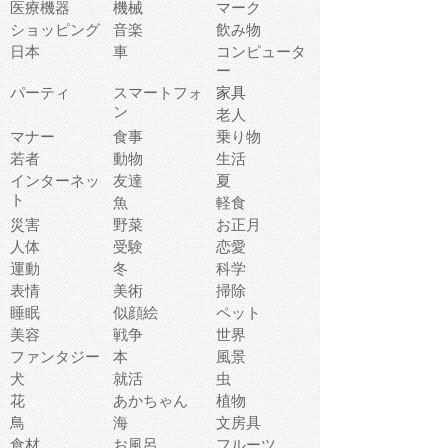
医療機器
機械
マーク
ショッピング
音楽
飲み物
日本
車
コンピュータ
ー
パーティ
スマートフォ
家具
ン
老人
マナー
食事
乗り物
若者
動物
生活
インターネッ
友達
夏
ト
魚
軽食
災害
野菜
お正月
人体
受験
恋愛
運動
冬
科学
表情
美術
掃除
睡眠
似顔絵
ペット
美容
戦争
世界
ファンタジー
本
風景
犬
就活
虫
花
あかちゃん
植物
鳥
海
文房具
食材
お風呂
フルーツ