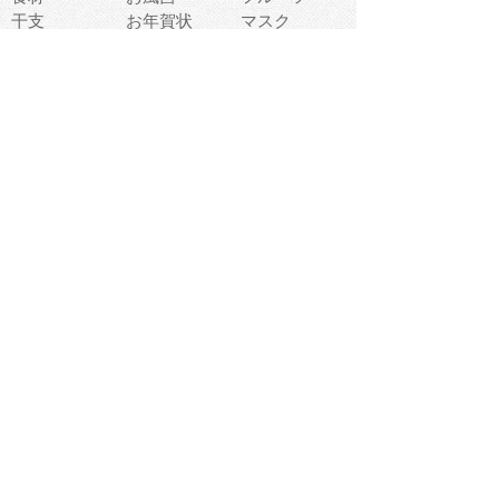
干支
お年賀状
マスク
調味料
猫
物語
介護
南国
ウェディング
ランドマーク
環境問題
髪
スポーツ用具
書類
クリスマス
夏休み
怪我
テンプレート
メディア
食器
お祭り
政治
中年
座布団
映画
メッセージ
電車
ゴミ
楽器
パン
宗教
幼稚園
エネルギー
引越し
農業
自転車
オリンピック
飾り
お寿司
POP
食べ物キャラ
ダンス
体育
梅雨
棒人間
周辺機器
メタボリック
お葬式
思い出
歯
集合
運動会
春
室内
流通
カフェ
お誕生日
宇宙
英語
バレンタイン