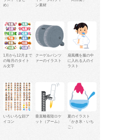
め）
ン素材
1月から12月まで
クーゲルパンツ
扇風機を服の中
の毎月のタイト
ァーのイラスト
に入れる人のイ
ル文字
ラスト
いろいろな顔ア
垂直離着陸ロケ
夏のイラスト
イコン
ット（アーム）
「かき氷・いち
ご」