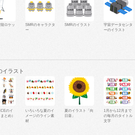
着陸ロケッ
SMRのキャラクタ
SMRのイラスト
宇宙データセンタ
ー
ーのイラスト
のイラスト
IECEのイ
いろいろな夏のイ
夏のイラスト「向
1月から12月まで
（まとめ）
メージのライン素
日葵」
の毎月のタイトル
材
文字