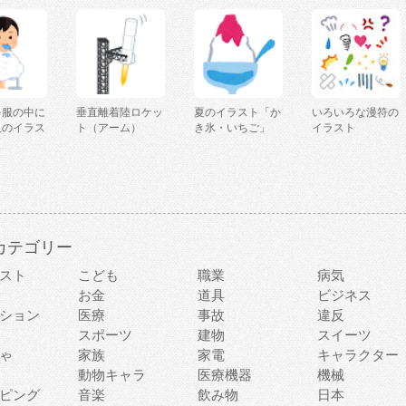
を服の中に
垂直離着陸ロケッ
夏のイラスト「か
いろいろな漫符の
人のイラス
ト（アーム）
き氷・いちご」
イラスト
カテゴリー
スト
こども
職業
病気
お金
道具
ビジネス
ション
医療
事故
違反
スポーツ
建物
スイーツ
ゃ
家族
家電
キャラクター
動物キャラ
医療機器
機械
ピング
音楽
飲み物
日本