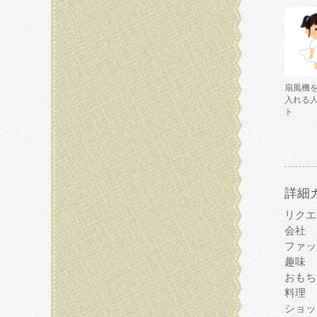
扇風機
入れる
ト
詳細
リクエ
会社
ファッ
趣味
おもち
料理
ショッ