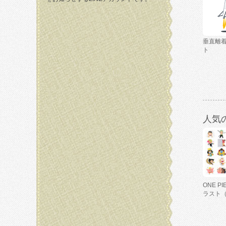
垂直離
ト
人気
ONE P
ラスト