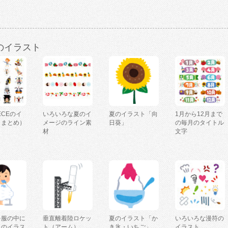
のイラスト
IECEのイ
いろいろな夏のイ
夏のイラスト「向
1月から12月まで
（まとめ）
メージのライン素
日葵」
の毎月のタイトル
材
文字
を服の中に
垂直離着陸ロケッ
夏のイラスト「か
いろいろな漫符の
人のイラス
ト（アーム）
き氷・いちご」
イラスト