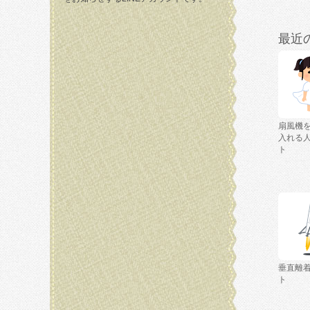
最近
扇風機
入れる
ト
垂直離
ト