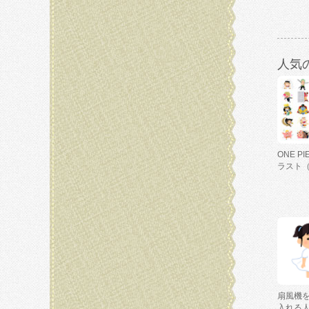
人気
ONE P
ラスト
扇風機
入れる