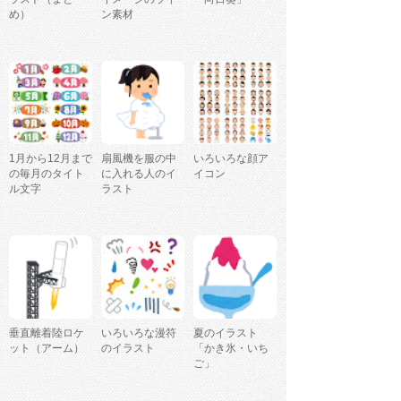
め）
ン素材
1月から12月まで
扇風機を服の中
いろいろな顔ア
の毎月のタイト
に入れる人のイ
イコン
ル文字
ラスト
垂直離着陸ロケ
いろいろな漫符
夏のイラスト
ット（アーム）
のイラスト
「かき氷・いち
ご」