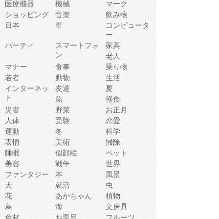
医療機器
機械
マーク
ショッピング
音楽
飲み物
日本
車
コンピュータ
ー
パーティ
スマートフォ
家具
ン
老人
マナー
食事
乗り物
若者
動物
生活
インターネッ
友達
夏
ト
魚
軽食
災害
野菜
お正月
人体
受験
恋愛
運動
冬
科学
表情
美術
掃除
睡眠
似顔絵
ペット
美容
戦争
世界
ファンタジー
本
風景
犬
就活
虫
花
あかちゃん
植物
鳥
海
文房具
食材
お風呂
フルーツ