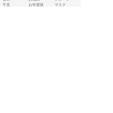
干支
お年賀状
マスク
調味料
猫
物語
介護
南国
ウェディング
ランドマーク
環境問題
髪
スポーツ用具
書類
クリスマス
夏休み
怪我
テンプレート
メディア
食器
お祭り
政治
中年
座布団
映画
メッセージ
電車
ゴミ
楽器
パン
宗教
幼稚園
エネルギー
引越し
農業
自転車
オリンピック
飾り
お寿司
POP
食べ物キャラ
ダンス
体育
梅雨
棒人間
周辺機器
メタボリック
お葬式
思い出
歯
集合
運動会
春
室内
流通
カフェ
お誕生日
宇宙
英語
バレンタイン