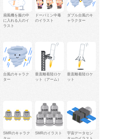
扇風機を服の中
ドーパミン中毒
ダブル台風のキ
に入れる人のイ
のイラスト
ャラクター
ラスト
台風のキャラク
垂直離着陸ロケ
垂直離着陸ロケ
ター
ット（アーム）
ット
SMRのキャラク
SMRのイラスト
宇宙データセン
ター
ターのイラスト