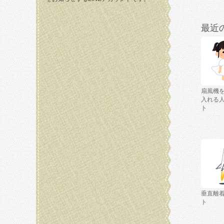
最近
扇風機
入れる
ト
垂直離
ト