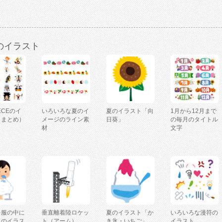
のイラスト
IECEのイ
いろいろな夏のイ
夏のイラスト「向
1月から12月まで
（まとめ）
メージのライン素
日葵」
の毎月のタイトル
材
文字
を服の中に
垂直離着陸ロケッ
夏のイラスト「か
いろいろな漫符の
人のイラス
ト（アーム）
き氷・いちご」
イラスト