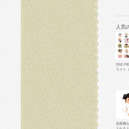
人気
ONE P
ラスト
扇風機
入れる