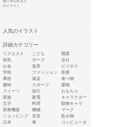
団に埋もれる人
のイラスト
人気のイラスト
詳細カテゴリー
リクエスト
こども
職業
病気
ポーズ
会社
お金
道具
ビジネス
学校
ファッション
医療
事故
違反
食べ物
趣味
スポーツ
建物
スイーツ
旅行
おもちゃ
家族
家電
キャラクター
文字
料理
動物キャラ
医療機器
機械
マーク
ショッピング
音楽
飲み物
日本
車
コンピュータ