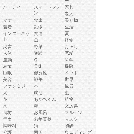
ー
パーティ
スマートフォ
家具
ン
老人
マナー
食事
乗り物
若者
動物
生活
インターネッ
友達
夏
ト
魚
軽食
災害
野菜
お正月
人体
受験
恋愛
運動
冬
科学
表情
美術
掃除
睡眠
似顔絵
ペット
美容
戦争
世界
ファンタジー
本
風景
犬
就活
虫
花
あかちゃん
植物
鳥
海
文房具
食材
お風呂
フルーツ
干支
お年賀状
マスク
調味料
猫
物語
介護
南国
ウェディング