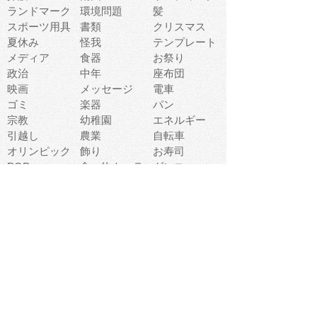
ランドマーク
環境問題
髪
スポーツ用具
書類
クリスマス
夏休み
怪我
テンプレート
メディア
食器
お祭り
政治
中年
座布団
映画
メッセージ
電車
ゴミ
楽器
パン
宗教
幼稚園
エネルギー
引越し
農業
自転車
オリンピック
飾り
お寿司
POP
食べ物キャラ
ダンス
体育
梅雨
棒人間
周辺機器
メタボリック
お葬式
思い出
歯
集合
運動会
春
室内
流通
カフェ
お誕生日
宇宙
英語
バレンタイン
サッカー
野球
吹奏楽
トイレ
秋
歌
卒業式
夏バテ
健康診断