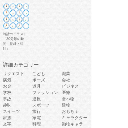
時計のイラスト
「30分毎の時
間・長針・短
針」
詳細カテゴリー
リクエスト
こども
職業
病気
ポーズ
会社
お金
道具
ビジネス
学校
ファッション
医療
事故
違反
食べ物
趣味
スポーツ
建物
スイーツ
旅行
おもちゃ
家族
家電
キャラクター
文字
料理
動物キャラ