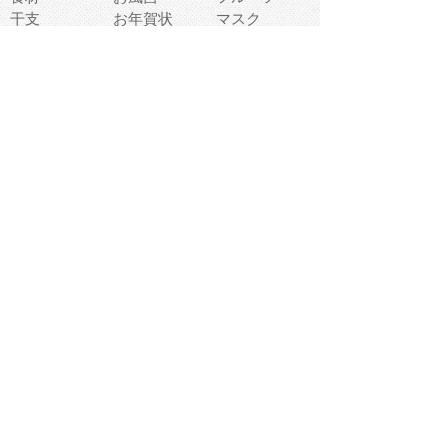
干支
お年賀状
マスク
調味料
猫
物語
介護
南国
ウェディング
ランドマーク
環境問題
髪
スポーツ用具
書類
クリスマス
夏休み
怪我
テンプレート
メディア
食器
お祭り
政治
中年
座布団
映画
メッセージ
電車
ゴミ
楽器
パン
宗教
幼稚園
エネルギー
引越し
農業
自転車
オリンピック
飾り
お寿司
POP
食べ物キャラ
ダンス
体育
梅雨
棒人間
周辺機器
メタボリック
お葬式
思い出
歯
集合
運動会
春
室内
流通
カフェ
お誕生日
宇宙
英語
バレンタイン