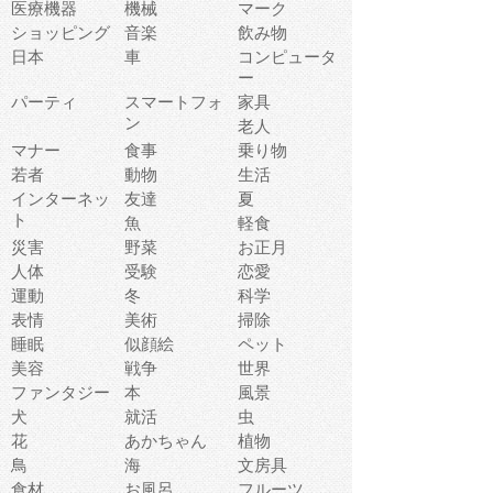
医療機器
機械
マーク
ショッピング
音楽
飲み物
日本
車
コンピュータ
ー
パーティ
スマートフォ
家具
ン
老人
マナー
食事
乗り物
若者
動物
生活
インターネッ
友達
夏
ト
魚
軽食
災害
野菜
お正月
人体
受験
恋愛
運動
冬
科学
表情
美術
掃除
睡眠
似顔絵
ペット
美容
戦争
世界
ファンタジー
本
風景
犬
就活
虫
花
あかちゃん
植物
鳥
海
文房具
食材
お風呂
フルーツ