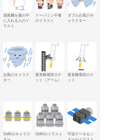
扇風機を服の中
ドーパミン中毒
ダブル台風のキ
に入れる人のイ
のイラスト
ャラクター
ラスト
台風のキャラク
垂直離着陸ロケ
垂直離着陸ロケ
ター
ット（アーム）
ット
SMRのキャラク
SMRのイラスト
宇宙データセン
ター
ターのイラスト