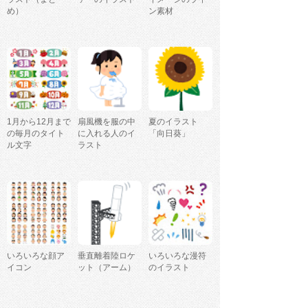
め）
ン素材
1月から12月まで
扇風機を服の中
夏のイラスト
の毎月のタイト
に入れる人のイ
「向日葵」
ル文字
ラスト
いろいろな顔ア
垂直離着陸ロケ
いろいろな漫符
イコン
ット（アーム）
のイラスト