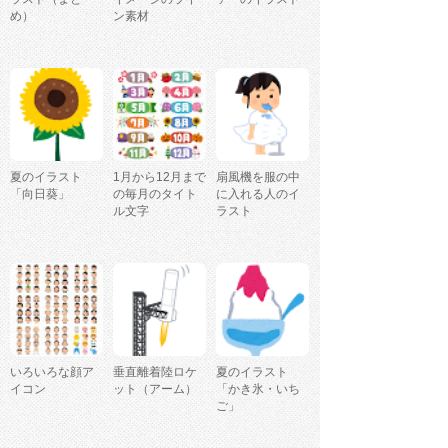
め）
ン素材
夏のイラスト
1月から12月まで
扇風機を服の中
「向日葵」
の毎月のタイト
に入れる人のイ
ル文字
ラスト
いろいろな顔ア
垂直離着陸ロケ
夏のイラスト
イコン
ット（アーム）
「かき氷・いち
ご」