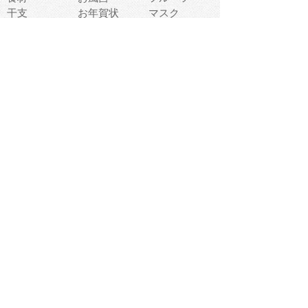
干支
お年賀状
マスク
調味料
猫
物語
介護
南国
ウェディング
ランドマーク
環境問題
髪
スポーツ用具
書類
クリスマス
夏休み
怪我
テンプレート
メディア
食器
お祭り
政治
中年
座布団
映画
メッセージ
電車
ゴミ
楽器
パン
宗教
幼稚園
エネルギー
引越し
農業
自転車
オリンピック
飾り
お寿司
POP
食べ物キャラ
ダンス
体育
梅雨
棒人間
周辺機器
メタボリック
お葬式
思い出
歯
集合
運動会
春
室内
流通
カフェ
お誕生日
宇宙
英語
バレンタイン