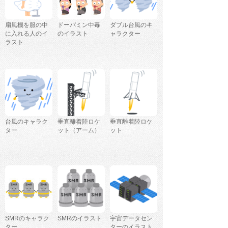
扇風機を服の中
ドーパミン中毒
ダブル台風のキ
に入れる人のイ
のイラスト
ャラクター
ラスト
台風のキャラク
垂直離着陸ロケ
垂直離着陸ロケ
ター
ット（アーム）
ット
SMRのキャラク
SMRのイラスト
宇宙データセン
ター
ターのイラスト