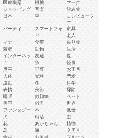
医療機器
機械
マーク
ショッピング
音楽
飲み物
日本
車
コンピュータ
ー
パーティ
スマートフォ
家具
ン
老人
マナー
食事
乗り物
若者
動物
生活
インターネッ
友達
夏
ト
魚
軽食
災害
野菜
お正月
人体
受験
恋愛
運動
冬
科学
表情
美術
掃除
睡眠
似顔絵
ペット
美容
戦争
世界
ファンタジー
本
風景
犬
就活
虫
花
あかちゃん
植物
鳥
海
文房具
食材
お風呂
フルーツ