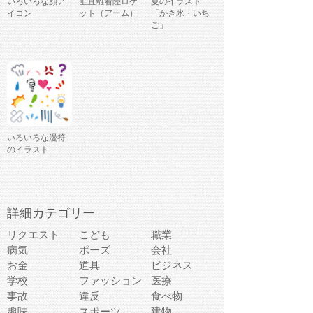
いろいろな顔ア
垂直離着陸ロケ
夏のイラスト
イコン
ット（アーム）
「かき氷・いち
ご」
いろいろな漫符
のイラスト
詳細カテゴリー
リクエスト
こども
職業
病気
ポーズ
会社
お金
道具
ビジネス
学校
ファッション
医療
事故
違反
食べ物
趣味
スポーツ
建物