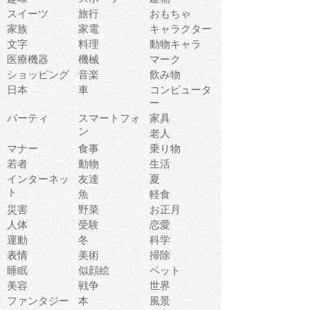
スイーツ
旅行
おもちゃ
家族
家電
キャラクター
文字
料理
動物キャラ
医療機器
機械
マーク
ショッピング
音楽
飲み物
日本
車
コンピュータ
ー
パーティ
スマートフォ
家具
ン
老人
マナー
食事
乗り物
若者
動物
生活
インターネッ
友達
夏
ト
魚
軽食
災害
野菜
お正月
人体
受験
恋愛
運動
冬
科学
表情
美術
掃除
睡眠
似顔絵
ペット
美容
戦争
世界
ファンタジー
本
風景