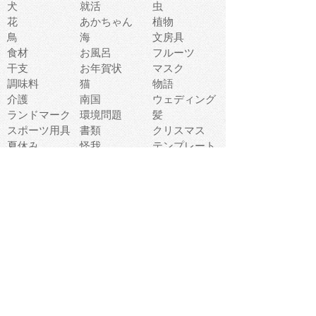
犬
就活
虫
花
あかちゃん
植物
鳥
海
文房具
食材
お風呂
フルーツ
干支
お年賀状
マスク
調味料
猫
物語
介護
南国
ウェディング
ランドマーク
環境問題
髪
スポーツ用具
書類
クリスマス
夏休み
怪我
テンプレート
メディア
食器
お祭り
政治
中年
座布団
映画
メッセージ
電車
ゴミ
楽器
パン
宗教
幼稚園
エネルギー
引越し
農業
自転車
オリンピック
飾り
お寿司
POP
食べ物キャラ
ダンス
体育
梅雨
棒人間
周辺機器
メタボリック
お葬式