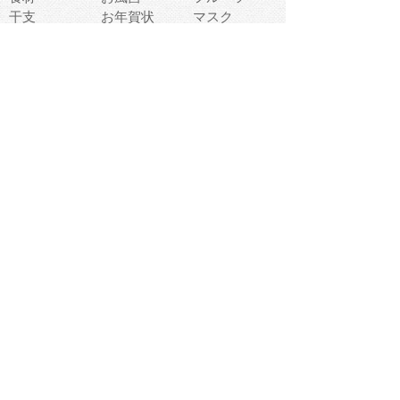
干支
お年賀状
マスク
調味料
猫
物語
介護
南国
ウェディング
ランドマーク
環境問題
髪
スポーツ用具
書類
クリスマス
夏休み
怪我
テンプレート
メディア
食器
お祭り
政治
中年
座布団
映画
メッセージ
電車
ゴミ
楽器
パン
宗教
幼稚園
エネルギー
引越し
農業
自転車
オリンピック
飾り
お寿司
POP
食べ物キャラ
ダンス
体育
梅雨
棒人間
周辺機器
メタボリック
お葬式
思い出
歯
集合
運動会
春
室内
流通
カフェ
お誕生日
宇宙
英語
バレンタイン