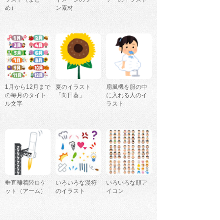
め）
ン素材
1月から12月まで
夏のイラスト
扇風機を服の中
の毎月のタイト
「向日葵」
に入れる人のイ
ル文字
ラスト
垂直離着陸ロケ
いろいろな漫符
いろいろな顔ア
ット（アーム）
のイラスト
イコン