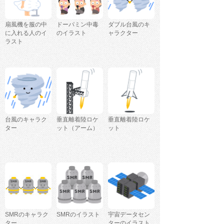
扇風機を服の中
ドーパミン中毒
ダブル台風のキ
に入れる人のイ
のイラスト
ャラクター
ラスト
台風のキャラク
垂直離着陸ロケ
垂直離着陸ロケ
ター
ット（アーム）
ット
SMRのキャラク
SMRのイラスト
宇宙データセン
ター
ターのイラスト