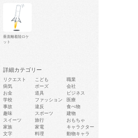
垂直離着陸ロケ
ット
詳細カテゴリー
リクエスト
こども
職業
病気
ポーズ
会社
お金
道具
ビジネス
学校
ファッション
医療
事故
違反
食べ物
趣味
スポーツ
建物
スイーツ
旅行
おもちゃ
家族
家電
キャラクター
文字
料理
動物キャラ