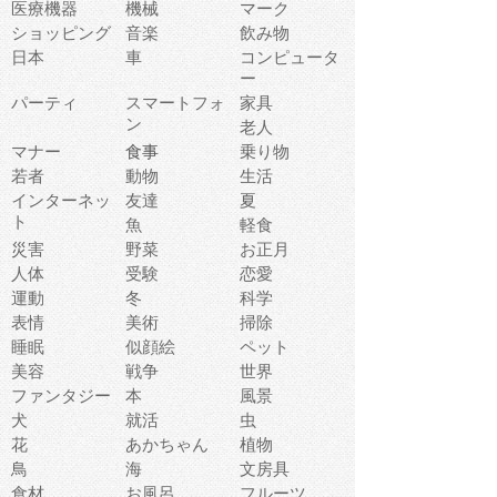
医療機器
機械
マーク
ショッピング
音楽
飲み物
日本
車
コンピュータ
ー
パーティ
スマートフォ
家具
ン
老人
マナー
食事
乗り物
若者
動物
生活
インターネッ
友達
夏
ト
魚
軽食
災害
野菜
お正月
人体
受験
恋愛
運動
冬
科学
表情
美術
掃除
睡眠
似顔絵
ペット
美容
戦争
世界
ファンタジー
本
風景
犬
就活
虫
花
あかちゃん
植物
鳥
海
文房具
食材
お風呂
フルーツ