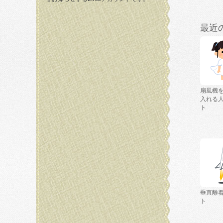
最近
扇風機
入れる
ト
垂直離
ト