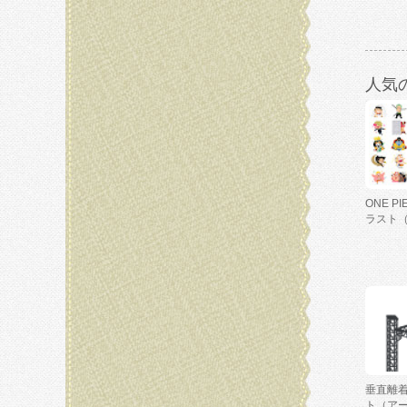
人気
ONE P
ラスト
垂直離
ト（ア