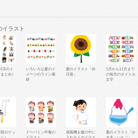
のイラスト
IECEのイ
いろいろな夏のイ
夏のイラスト「向
1月から12月まで
（まとめ）
メージのライン素
日葵」
の毎月のタイトル
材
文字
着陸ロケッ
ドーパミン中毒の
扇風機を服の中に
夏のイラスト「か
ーム）
イラスト
入れる人のイラス
き氷・いちご」